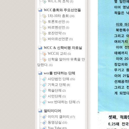
W.C.C.의 조직
(1)
WCC총회와 주요선언들
1차-10차 총회
(24)
토론토선언
(1)
바르멘선언
(1)
로잔언약
(1)
바아르선언문
(1)
WCC & 신학비평 자료실
WCC의 교리
(5)
신학을 알아야 유혹을 안
당한다.
(1)
wcc를 반대하는 단체
사단법인 단체
(25)
기독교 단체
(8)
학술단체
(2)
시민단체
(1)
wcc 반대하는 단체
(7)
멀티미디어
이미지 갤러리
(17)
동영상실
(51)
You Tube
(83)