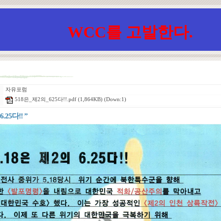
WCC를 고발한다.
자유포럼
518은_제2의_625다!!.pdf
(1,864KB) (Down:1)
6.25다!! ”