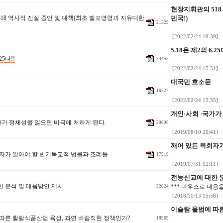
현장지휘관의 518
18 역사적 진실 증언 및 대책(최초 발포명령과 자유대한
민국!)
21329
[2022/02/24 19:39]
5.18은 제2의 6.25
25다!!
33455
[2022/02/24 15:51]
대국민 호소문
16327
[2022/02/24 15:35]
개인·사회 ·국가가
가가 정체성을 잃으면 비극에 처하게 된다.
20690
[2019/08/10 20:41]
깨어 있든 목회자
자가 알아야 할 반기독교적 법률과 조례틀
17519
[2019/07/31 02:11]
전능신교에 대한 
 분석 및 대음방안 제시
*** 마우스로 내용
32624
[2018/10/13 15:56]
이슬람 율법에 따
따른 활랄식품산업 육성, 과연 바람직한 정책인가?
.
18969