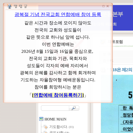
WCC 고발(반대)운동본부
특별 WCC 반대 대책 위원회
자유포럼
ㆍ
분 류
ㆍ
첨부#1
“ 5.18은 제2의 
본부장 : 박동호 목사
고 문 : 남성운 목사
위원장 : 이상원 목사
총 무 : 권태섭 목사
HOME MAIN
기도합시다.
(11)
공지사항