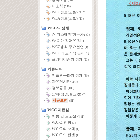
(58)
새소식
(136)
WCC정보(고발)
(213)
WEA정보(고발)
(13)
WCC의 정체
왜 취소해야 하는가?
(1)
WCC가 걸어온 길
(1)
WCC총회 주요선언
(1)
WCC의 교리적 문제
(1)
프리메이슨의 정체
(23)
커뮤니티
이슬람문화의 정체
(89)
자유게시판
(352)
정보공유
(100)
담화(성명,설교)문
(77)
자유포럼
(81)
WCC 자료실
이름 및 로고설명
(1)
W.C.C. 현황
(1)
W.C.C.의 모체
(1)
W.C.C.의 탄생
(1)