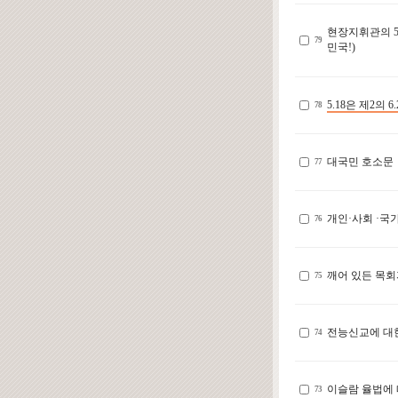
현장지휘관의 5
79
민국!)
5.18은 제2의 6.
78
대국민 호소문
77
개인·사회 ·국
76
깨어 있든 목회
75
전능신교에 대한
74
이슬람 율법에 
73