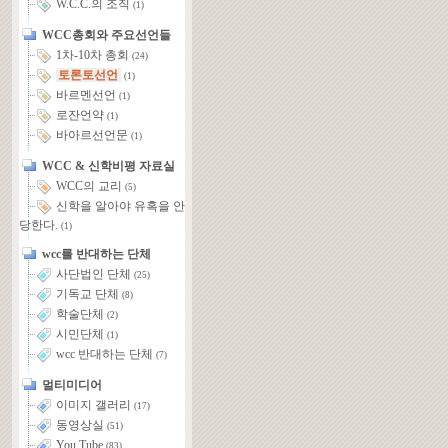
W.C.C.의 조직
(1)
WCC총회와 주요선언들
1차-10차 총회
(24)
토론토선언
(1)
바르멘선언
(1)
로잔언약
(1)
바아르선언문
(1)
WCC & 신학비평 자료실
WCC의 교리
(5)
신학을 알아야 유혹을 안
당한다.
(1)
wcc를 반대하는 단체
사단법인 단체
(25)
기독교 단체
(8)
학술단체
(2)
시민단체
(1)
wcc 반대하는 단체
(7)
멀티미디어
이미지 갤러리
(17)
동영상실
(51)
You Tube
(83)