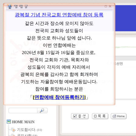
WCC 고발(반대)운동본부
특별 WCC 반대 대책 위원회
토론토선언
1
ㆍ
분 류
토론토선언
“ 토론토선언 ”
토론토선언 수정 중 입니다.
본부장 : 박동호 목사
고 문 : 남성운 목사
위원장 : 이상원 목사
총 무 : 권태섭 목사
HOME MAIN
기도합시다.
(11)
공지사항