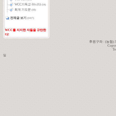
WCC기독교 아니다
(14)
회개 기도문
(10)
전체글 보기
(1417)
WCC를 지지한 자들을 규탄한
다!
후원구좌 : (농협)
Copyr
Te
일