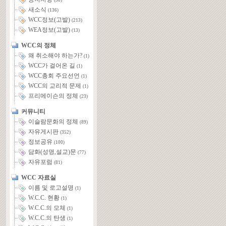
(58)
새소식
(136)
WCC정보(고발)
(213)
WEA정보(고발)
(13)
WCC의 정체
왜 취소해야 하는가?
(1)
WCC가 걸어온 길
(1)
WCC총회 주요선언
(1)
WCC의 교리적 문제
(1)
프리메이슨의 정체
(23)
커뮤니티
이슬람문화의 정체
(89)
자유게시판
(352)
정보공유
(100)
담화(성명,설교)문
(77)
자유포럼
(81)
WCC 자료실
이름 및 로고설명
(1)
W.C.C. 현황
(1)
W.C.C.의 모체
(1)
W.C.C.의 탄생
(1)