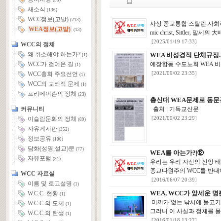
(58)
새소식
(136)
WCC정보(고발)
(213)
사상 종교통합 스탈린 사회주
WEA정보(고발)
(13)
mic christ, Sittle
[2025/01/19 17:33]
WCC의 정체
왜 취소해야 하는가?
WEA 비성경적 단체규정.
(1)
예장합동 수도노회 WEA 비
WCC가 걸어온 길
(1)
[2021/09/02 23:35]
WCC총회 주요선언
(1)
WCC의 교리적 문제
(1)
프리메이슨의 정체
(23)
총신대 WEA문제로 동문
커뮤니티
출처 : 기독교신문
[2021/09/02 23:29]
이슬람문화의 정체
(89)
자유게시판
(352)
정보공유
(100)
담화(성명,설교)문
(77)
WEA를 아는가?|⑫
자유포럼
(81)
우리는 우리 자신의 신앙 
종교다원주의 WCC를 반대
WCC 자료실
[2016/06/07 20:39]
이름 및 로고설명
(1)
WEA, WCC가 앞세운 
W.C.C. 현황
(1)
미끼가 없는 낚시에 물고기
W.C.C.의 모체
(1)
그러니 이 사실과 정체를 물
W.C.C.의 탄생
(1)
[2016/01/18 13:27]