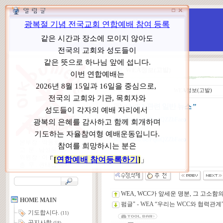
WCC 고발(반대)운동본부
특별 WCC 반대 대책 위원회
WEA정보(고발)
ㆍ
분 류
WEA정보(고발)
“ WEA 관련 일반 뉴스 ”
http://youtu.be/PqmQZZbFaeo
http://youtu.be/PqmQZZbFaeo
본부장 : 박동호 목사
고 문 : 남성운 목사
위원장 : 이상원 목사
클릭 하세요
총 무 : 권태섭 목사
WEA, WCC가 앞세운 명분, 그 고소
HOME MAIN
펌글" - WEA “우리는 WCC와 협력
기도합시다.
(11)
공지사항