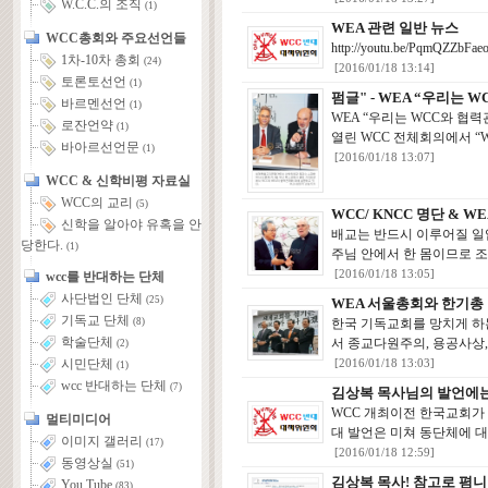
W.C.C.의 조직
(1)
WEA 관련 일반 뉴스
WCC총회와 주요선언들
http://youtu.be/PqmQZZbF
1차-10차 총회
(24)
[2016/01/18 13:14]
토론토선언
(1)
펌글" - WEA “우리는
바르멘선언
(1)
WEA “우리는 WCC와 
로잔언약
(1)
열린 WCC 전체회의에서 “
바아르선언문
(1)
[2016/01/18 13:07]
WCC & 신학비평 자료실
WCC의 교리
(5)
WCC/ KNCC 명단 & W
신학을 알아야 유혹을 안
배교는 반드시 이루어질 일
당한다.
(1)
주님 안에서 한 몸이므로 조
[2016/01/18 13:05]
wcc를 반대하는 단체
사단법인 단체
(25)
WEA 서울총회와 한기총
기독교 단체
한국 기독교회를 망치게 하
(8)
학술단체
서 종교다원주의, 용공사상,
(2)
시민단체
[2016/01/18 13:03]
(1)
wcc 반대하는 단체
(7)
김상복 목사님의 발언에는
WCC 개최이전 한국교회가
멀티미디어
대 발언은 미쳐 동단체에 대
이미지 갤러리
(17)
[2016/01/18 12:59]
동영상실
(51)
김상복 목사! 참고로 폄
You Tube
(83)