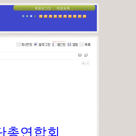
회원로그인
｜
회원등록
｜
■
■
■
■
단총연합회