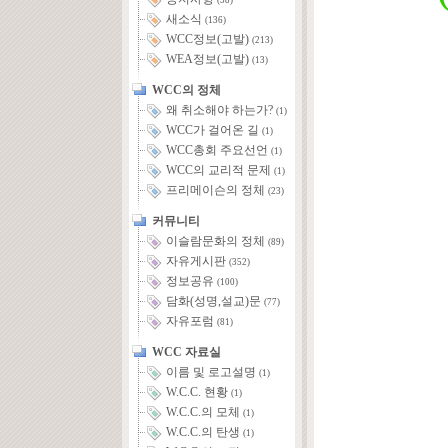
(58)
새소식
(136)
WCC정보(고발)
(213)
WEA정보(고발)
(13)
WCC의 정체
왜 취소해야 하는가?
(1)
WCC가 걸어온 길
(1)
WCC총회 주요선언
(1)
WCC의 교리적 문제
(1)
프리메이슨의 정체
(23)
커뮤니티
이슬람문화의 정체
(89)
자유게시판
(352)
정보공유
(100)
담화(성명,설교)문
(77)
자유포럼
(81)
WCC 자료실
이름 및 로고설명
(1)
W.C.C. 현황
(1)
W.C.C.의 모체
(1)
W.C.C.의 탄생
(1)