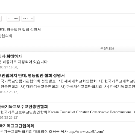
대, 평등법안 철회 성명서
단협의회
본문내용
님과 화해하자
은 비공개로 지정되어 있습니다.
/05/27 16:50]
안법페지 반대, 평등법안 철회 성명서
국기독교연합기관협의회 성명발표 사) 세계개혁교회연합회 사) 한국기독교개혁교단
단총연합회 사) 대한기독교총연합회 사) 한국개신교교단협의회 사) 한국기독교교단.
/09/02 23:12]
) 한국기독교보수교단총연합회
국기독교보수교단총연합회 Korean Counsel of Christian Conservative Denominations 
/05/25 20:12]
한국기독교교단협의회
기독교교단협의회 대표회장 조용목 목사 http://www.ccdk87.com/