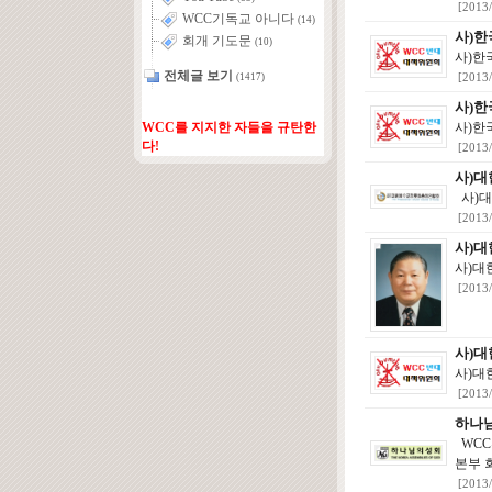
[2013
WCC기독교 아니다
(14)
사)
회개 기도문
(10)
사)한
전체글 보기
(1417)
[2013
사)
사)한
WCC를 지지한 자들을 규탄한
다!
[2013
사)
사)대한
[2013
사)
사)대
[2013
사)
사)대
[2013
하나
WCC
본부 
[2013