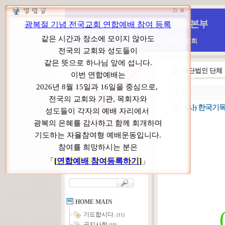
WCC 고발(반대)운동본부
특별 WCC 반대 대책 위원회
사단법인 단
ㆍ
분 류
“ (사) 한국
본부장 : 박동호 목사
고 문 : 남성운 목사
위원장 : 이상원 목사
총 무 : 권태섭 목사
HOME MAIN
기도합시다.
(11)
공지사항