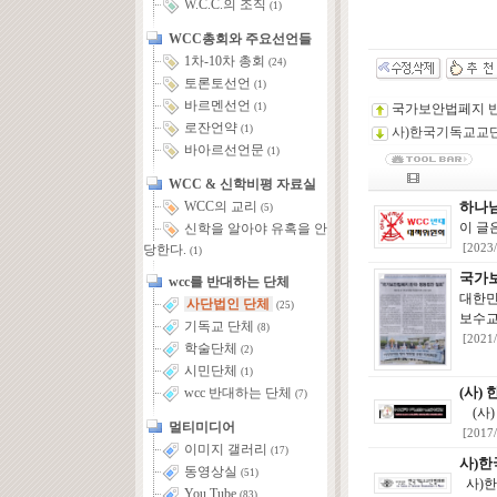
W.C.C.의 조직
(1)
WCC총회와 주요선언들
1차-10차 총회
(24)
토론토선언
(1)
바르멘선언
국가보안법페지 반
(1)
로잔언약
(1)
사)한국기독교교
바아르선언문
(1)
WCC & 신학비평 자료실
하나
WCC의 교리
(5)
이 글
신학을 알아야 유혹을 안
[2023
당한다.
(1)
국가보
wcc를 반대하는 단체
대한민
사단법인 단체
(25)
보수교
기독교 단체
(8)
[2021
학술단체
(2)
시민단체
(1)
(사
wcc 반대하는 단체
(7)
(사) 한
멀티미디어
[2017
이미지 갤러리
(17)
사)
동영상실
(51)
사)한국
You Tube
(83)