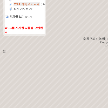
WCC기독교 아니다
(14)
회개 기도문
(10)
전체글 보기
(1417)
WCC를 지지한 자들을 규탄한
다!
후원구좌 : (농협)
Copyr
Te
일