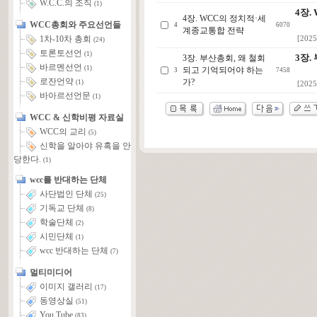
W.C.C.의 조직
(1)
4장.
4장. WCC의 정치적·세
WCC총회와 주요선언들
4
6070
계종교통합 전략
1차-10차 총회
[2025
(24)
토론토선언
(1)
3장.
3장. 부산총회, 왜 철회
바르멘선언
(1)
되고 기억되어야 하는
3
7458
로잔언약
가?
(1)
[2025
바아르선언문
(1)
WCC & 신학비평 자료실
WCC의 교리
(5)
신학을 알아야 유혹을 안
당한다.
(1)
wcc를 반대하는 단체
사단법인 단체
(25)
기독교 단체
(8)
학술단체
(2)
시민단체
(1)
wcc 반대하는 단체
(7)
멀티미디어
이미지 갤러리
(17)
동영상실
(51)
You Tube
(83)