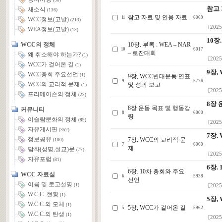
(58)
참고 
새소식
(136)
참고 자료 및 인용 자료
11
6069
WCC정보(고발)
(213)
[2025
WEA정보(고발)
(13)
10장
WCC의 정체
10장. 부록 : WEA – NAR
10
6017
– 로잔대회
왜 취소해야 하는가?
(1)
[2025
WCC가 걸어온 길
(1)
9장,
WCC총회 주요선언
(1)
9장, WCC반대운동 연표
9
5776
WCC의 교리적 문제
및 성과 보고
(1)
[2025
프리메이슨의 정체
(23)
8장 
8장 운동 목표 및 행동강
커뮤니티
8
6000
령
이슬람문화의 정체
(89)
[2025
자유게시판
(352)
7장.
정보공유
7장. WCC의 교리적 문
(100)
7
6060
제
담화(성명,설교)문
(77)
[2025
자유포럼
(81)
6장.
6장. 10차 총회와 주요
WCC 자료실
6
5938
선언
이름 및 로고설명
(1)
[2025
W.C.C. 현황
(1)
5장,
W.C.C.의 모체
(1)
5장, WCC가 걸어온 길
5
5962
W.C.C.의 탄생
(1)
[2025