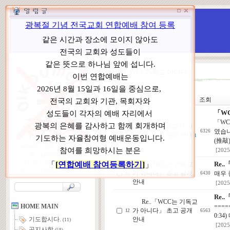
WCC 고발(반대)운동본부
특별 WCC 반대 대책 위원회
WCC기독교 아니다
제목
조회
N
「W
「WC
「WCC는 기독교가 아
였습니
14
6326
니다」 초고 공개 안내
1
(推敲)
본부장 : 박동호 목사
[2025
고 문 : 남성운 목사
위원장 : 이상원 목사
Re.
Re..「WCC는 기독교
총 무 : 권태섭 목사
가 아니다」 초고 공개
매우 
13
6430
안내
[2025
Re.
Re..「WCC는 기독교
====
HOME MAIN
가 아니다」 초고 공개
12
6563
0:3
안내
기도합시다.
(11)
[2025
공지사항