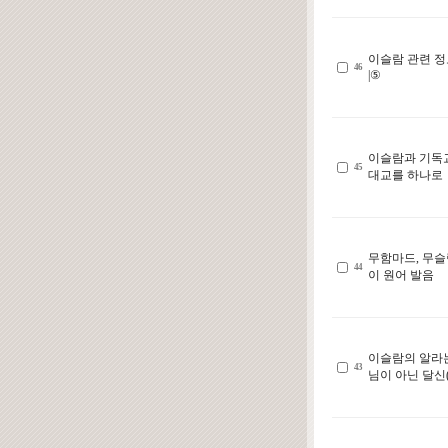
이슬람 관련 정
46
|⑤
이슬람과 기독
45
대교를 하나로
무함마드, 무슬
44
이 원어 발음
이슬람의 알라
43
님이 아닌 달신