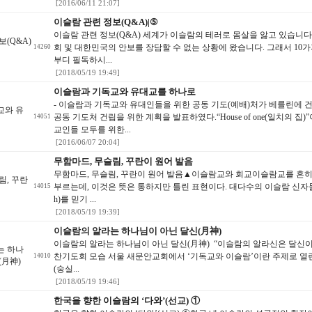
[2016/06/11 21:07]
이슬람 관련 정보(Q&A)|⑤
이슬람 관련 정보(Q&A) 세계가 이슬람의 테러로 몸살을 앓고 있습니
보(Q&A)
회 및 대한민국의 안보를 장담할 수 없는 상황에 왔습니다. 그래서 1
14260
부디 필독하시...
[2018/05/19 19:49]
이슬람과 기독교와 유대교를 하나로
- 이슬람과 기독교와 유대인들을 위한 공동 기도(예배)처가 베를린에 건설된다
교와 유
공동 기도처 건립을 위한 계획을 발표하였다.“House of one(일치의
14051
교인들 모두를 위한...
[2016/06/07 20:04]
무함마드, 무슬림, 꾸란이 원어 발음
무함마드, 무슬림, 꾸란이 원어 발음▲이슬람교와 회교이슬람교를 흔히 ‘
림, 꾸란
부르는데, 이것은 뜻은 통하지만 틀린 표현이다. 대다수의 이슬람 신자들은
14015
h)를 믿기 ...
[2018/05/19 19:39]
이슬람의 알라는 하나님이 아닌 달신(月神)
이슬람의 알라는 하나님이 아닌 달신(月神) “이슬람의 알라신은 달신
는 하나
찬기도회 모습 서울 새문안교회에서 ‘기독교와 이슬람’이란 주제로 열
14010
(月神)
(숭실...
[2018/05/19 19:46]
한국을 향한 이슬람의 ‘다와’(선교) ①