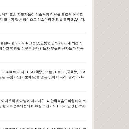
다. 이제 교회 지도자들이 이슬람의 정체를 모르면 한국교
0가지 질문과 답변 형식으로 이슬람의 개요를 요약했습니다.
.한 interfaith 그룹(종교통합 단체)이 세계 최초의
 집)”이라고 명명될 이곳은 유대인들과 무슬림 신자들과 기독
마호메트교’나 ‘회교’(回敎), 또는 ‘회회교’(回回敎)라고
 무함마드(마호메트)를 믿는 것이 아니라 ‘알라’(Alla
이지 여호와 하나님이 아니다.” ▲ 한국복음주의월례회 조
린 한국복음주의협의회 10월 조찬기도회에서 김영한 박사