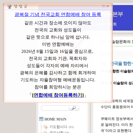
WCC 고발(반대)운동본부
특별 WCC 반대 대책 위원회
이슬람문화의
ㆍ
분 류
“ 한국을 향한 
한국을 향한 이슬람의 
한국 내 이슬람의 
본부장 : 박동호 목사
고 문 : 남성운 목사
위원장 : 이상원 목사
총 무 : 권태섭 목사
이슬람세력의 세계정
수단이 총동원되어 
쿠웨이트 정보부에서 
HOME MAIN
로 알려진다. 이미 
기도합시다.
(11)
국’이라고 표현했다.
공지사항