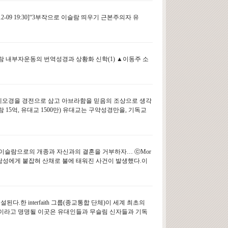
2-09 19:30]“3부작으로 이슬람 띄우기 근본주의자 유
 내부자운동의 번역성경과 상황화 신학(1) ▲이동주 소
모세오경을 경전으로 삼고 아브라함을 믿음의 조상으로 생각
 15억, 유대교 1500만) 유대교는 구약성경만을, 기독교
8:07]이슬람으로의 개종과 자신과의 결혼을 거부하자… ⓒMor
슬림 남성에게 붙잡혀 산채로 불에 태워진 사건이 발생했다.이
.한 interfaith 그룹(종교통합 단체)이 세계 최초의
 집)”이라고 명명될 이곳은 유대인들과 무슬림 신자들과 기독