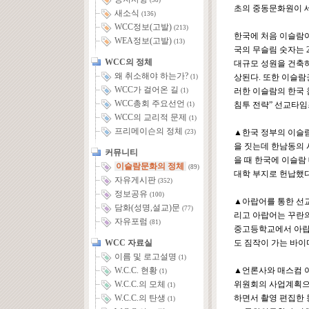
(58)
초의 중동문화원이 세
새소식
(136)
WCC정보(고발)
(213)
한국에 처음 이슬람이
WEA정보(고발)
(13)
국의 무슬림 숫자는 2
WCC의 정체
대규모 성원을 건축하
왜 취소해야 하는가?
상된다. 또한 이슬람
(1)
WCC가 걸어온 길
러한 이슬람의 한국 
(1)
WCC총회 주요선언
침투 전략” 선교타임즈
(1)
WCC의 교리적 문제
(1)
프리메이슨의 정체
▲한국 정부의 이슬람
(23)
을 짓는데 한남동의 시
커뮤니티
을 때 한국에 이슬람
이슬람문화의 정체
(89)
대학 부지로 헌납했다
자유게시판
(352)
정보공유
(100)
▲아랍어를 통한 선교
담화(성명,설교)문
(77)
리고 아랍어는 꾸란의
자유포럼
(81)
중고등학교에서 아랍어
WCC 자료실
도 짐작이 가는 바이
이름 및 로고설명
(1)
▲언론사와 매스컴 이
W.C.C. 현황
(1)
위원회의 사업계획으로
W.C.C.의 모체
(1)
하면서 촬영 편집한 
W.C.C.의 탄생
(1)