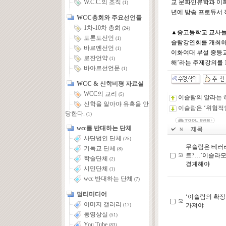
교 문화인류학과 이희
W.C.C.의 조직
(1)
년에 방송 프로듀서 
WCC총회와 주요선언들
1차-10차 총회
(24)
▲중고등학교 교사들을
토론토선언
(1)
슬람강연회를 개최하였
바르멘선언
(1)
이화여대 부설 중등교
로잔언약
(1)
해’라는 주제강의를 
바아르선언문
(1)
WCC & 신학비평 자료실
WCC의 교리
(5)
이슬람의 알라는 
신학을 알아야 유혹을 안
이슬람은 ‘위협적
당한다.
(1)
wcc를 반대하는 단체
제목
N
사단법인 단체
(25)
무슬림은 테러
기독교 단체
(8)
트?…`이슬라
53
학술단체
(2)
경계해야
시민단체
(1)
wcc 반대하는 단체
(7)
멀티미디어
‘이슬람의 확장
52
이미지 갤러리
가져야
(17)
동영상실
(51)
You Tube
(83)