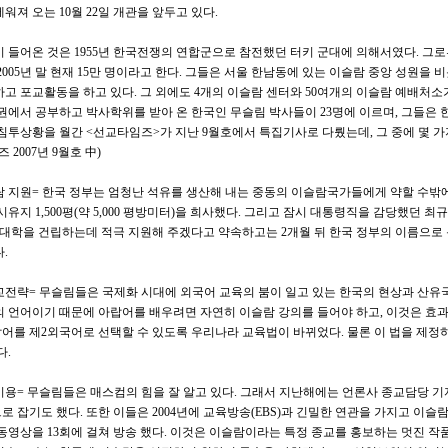
워져 오는 10월 22일 개관을 앞두고 있다.
 들어온 것은 1955년 한국전쟁의 연합군으로 참전했던 터키 군대에 의해서였다. 그로부
005년 말 현재 15만 명이라고 한다. 그들은 서울 한남동에 있는 이슬람 중앙 성원을 비롯해
고 포교활동을 하고 있다. 그 외에도 4개의 이슬람 센터와 50여개의 이슬람 예배처소
권에서 공부하고 박사학위를 받아 온 한국인 무슬림 박사들이 23명에 이르며, 그들은 
침투상황을 월간 <선교타임즈>가 지난 9월호에서 특집기사로 다뤘는데, 그 중에 몇 가
 2007년 9월호 中)
 지원= 한국 정부는 엄청난 석유를 생산해 내는 중동의 이슬람국가들에게 약할 수밖
유지 1,500평(약 5,000 평방미터)을 희사했다. 그리고 잠시 대통령직을 감당했던 
 대학을 건립하는데 적극 지원해 주겠다고 약속하고는 2개월 뒤 한국 정부의 이름으로 용
.
전략= 무슬림들은 국제화 시대에 외국어 교육의 붐이 일고 있는 한국의 현상과 산유
 언어이기 때문에 아랍어를 배우려면 자연히 이슬람 강의를 들어야 하고, 이것은 효과적
를 제2외국어로 선택할 수 있도록 우리나라 교육법이 바뀌었다. 물론 이 법을 제정
다.
용= 무슬림들은 매스컴의 힘을 잘 알고 있다. 그래서 지난해에는 언론사 종교담당 
 잡기도 했다. 또한 이들은 2004년에 교육방송(EBS)과 긴밀한 연관을 가지고 이슬
동영상을 13회에 걸쳐 방송 했다. 이것은 이슬람이라는 특정 종교를 홍보하는 멋진 