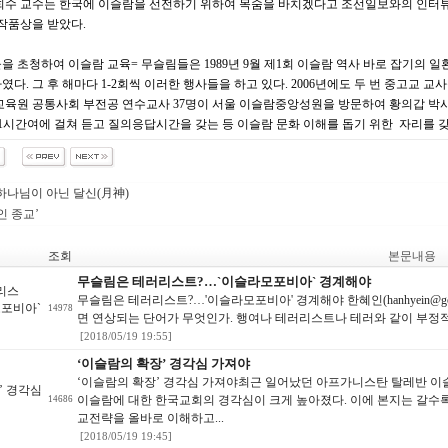
수 교수는 한국에 이슬람을 선전하기 위하여 목숨을 바치겠다고 조선일보와의 인터뷰에서 
작품상을 받았다.
 초청하여 이슬람 교육= 무슬림들은 1989년 9월 제1회 이슬람 역사 바로 잡기의 
다. 그 후 해마다 1-2회씩 이러한 행사들을 하고 있다. 2006년에도 두 번 중고교 
육원 공통사회 부전공 연수교사 37명이 서울 이슬람중앙성원을 방문하여 황의갑 박사
1시간여에 걸쳐 듣고 질의응답시간을 갖는 등 이슬람 문화 이해를 돕기 위한 자리를 갖
하나님이 아닌 달신(月神)
인 종교’
조회
본문내용
무슬림은 테러리스트?…`이슬라모포비아` 경계해야
리스
무슬림은 테러리스트?…'이슬라모포비아' 경계해야 한혜인(hanhyein@goodtv.c
모포비아`
14978
면 연상되는 단어가 무엇인가. 행여나 테러리스트나 테러와 같이 부정적인 
[2018/05/19 19:55]
‘이슬람의 확장’ 경각심 가져야
‘이슬람의 확장’ 경각심 가져야최근 일어났던 아프가니스탄 탈레반 
’ 경각심
이슬람에 대한 한국교회의 경각심이 크게 높아졌다. 이에 본지는 갈수
14686
교전략을 올바로 이해하고...
[2018/05/19 19:45]