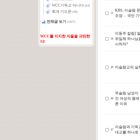
WCC기독교 아니다
(14)
KBS, 이슬람 
회개 기도문
(10)
51
조장… 국민 
전체글 보기
(1417)
이동주 칼럼] 
WCC를 지지한 자들을 규탄한
위일체 하나님
50
다!
시하자?
이슬람교의 실
49
무슬림 남성이
인 여성의 몸에
48
른 이유
이슬람과 기독
47
대교를 하나로