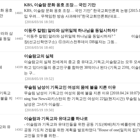
KBS, 이슬람 문화 옹호 조장… 국민 기만
문화 옹호
KBS, 이슬람 문화 옹호 조장… 국민 기만” 한국교회언론회 논평 [2015-1
14601
기만
입 우려… 무책임한 방송 사과해야”한국교회언론회(대표...
[2016/03/16 18:59]
이동주 칼럼] 알라와 삼위일체 하나님을 동일시하자?
알라와 삼
“ 이동주 칼럼] 알라와 삼위일체 하나님을 동일시하자? ” 이슬람
을 동일
14403
장(선교신학연구소). ⓒ크리스천투데이 DB필자는 그동...
[2016/03/16 18:40]
이슬람교의 실체
이슬람교의 실체​ 전세계의 종교 중 유대교,기독교,이슬람교는 모두 
체
하고 있다이들의 종교인구를 합하면 38억이나 된다 (기독교 23억, 이슬람
14339
는 구...
[2018/05/19 19:52]
무슬림 남성이 기독교인 여성의 몸에 불을 지른 이유
 기독교
무슬림 남성이 기독교인 여성의 몸에 불을 지른 이유 [2018.04.24 1
 불을 지
ning Star News파키스탄의 한 기독교인 여성이 22일(현지시간) 무
14311
남성은 그녀가 이슬람...
[2018/05/19 19:50]
이슬람과 기독교와 유대교를 하나로
- 이슬람과 기독교와 유대인들을 위한 공동 기도(예배)처가 베를린에 건설된다
교와 유
공동 기도처 건립을 위한 계획을 발표하였다.“House of one(일치의
14302
교인들 모두를 위한...