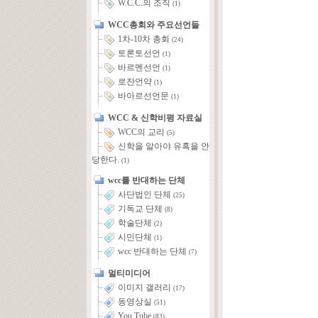
W.C.C.의 조직
(1)
WCC총회와 주요선언들
1차-10차 총회
(24)
토론토선언
(1)
바르멘선언
(1)
로잔언약
(1)
바아르선언문
(1)
WCC & 신학비평 자료실
WCC의 교리
(5)
신학을 알아야 유혹을 안
당한다.
(1)
wcc를 반대하는 단체
사단법인 단체
(25)
기독교 단체
(8)
학술단체
(2)
시민단체
(1)
wcc 반대하는 단체
(7)
멀티미디어
이미지 갤러리
(17)
동영상실
(51)
You Tube
(83)