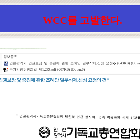
WCC를 고발한다.
정보공유
인천광역시_인권보장_및_증진에_관한_조례안_일부삭제,신성_요청�
(643KB) (Down
국가인권위원회법_제1,2조.pdf
(607KB) (Down:0)
인권보장 및 증진에 관한 조례안 일부삭제,신성 요청의 건 ”