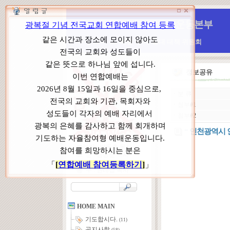
WCC 고발(반대)운동본부
특별 WCC 반대 대책 위원회
정보공유
ㆍ
분 류
ㆍ
첨부#1
ㆍ
첨부#2
“ 인천광역시 
본부장 : 박동호 목사
고 문 : 남성운 목사
위원장 : 이상원 목사
총 무 : 권태섭 목사
HOME MAIN
기도합시다.
(11)
공지사항