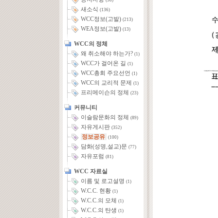
(58)
새소식
(136)
WCC정보(고발)
(213)
WEA정보(고발)
(13)
WCC의 정체
왜 취소해야 하는가?
(1)
WCC가 걸어온 길
(1)
WCC총회 주요선언
(1)
WCC의 교리적 문제
(1)
프리메이슨의 정체
(23)
커뮤니티
이슬람문화의 정체
(89)
자유게시판
(352)
정보공유
(100)
담화(성명,설교)문
(77)
자유포럼
(81)
WCC 자료실
이름 및 로고설명
(1)
W.C.C. 현황
(1)
W.C.C.의 모체
(1)
W.C.C.의 탄생
(1)