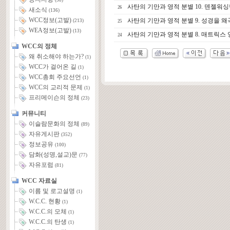
(58)
사탄의 기만과 영적 분별 10. 덴젤워
26
새소식
(136)
WCC정보(고발)
사탄의 기만과 영적 분별 9. 성경을 왜곡하
(213)
25
WEA정보(고발)
(13)
사탄의 기만과 영적 분별 8. 매트릭스
24
WCC의 정체
왜 취소해야 하는가?
(1)
WCC가 걸어온 길
(1)
WCC총회 주요선언
(1)
WCC의 교리적 문제
(1)
프리메이슨의 정체
(23)
커뮤니티
이슬람문화의 정체
(89)
자유게시판
(352)
정보공유
(100)
담화(성명,설교)문
(77)
자유포럼
(81)
WCC 자료실
이름 및 로고설명
(1)
W.C.C. 현황
(1)
W.C.C.의 모체
(1)
W.C.C.의 탄생
(1)