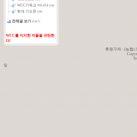
WCC기독교 아니다
(14)
회개 기도문
(10)
전체글 보기
(1417)
WCC를 지지한 자들을 규탄한
다!
후원구좌 : (농협)
Copyr
Te
일