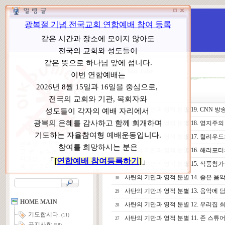
WCC 고발(반대)운동본부
특별 WCC 반대 대책 위원회
You Tube
제목
N
사탄의 기만과 영적 분별 19. CNN 방
35
사탄의 기만과 영적 분별 18. 영지주
34
사탄의 기만과 영적 분별 17. 헐리우
33
본부장 : 박동호 목사
사탄의 기만과 영적 분별 16. 해리포
고 문 : 남성운 목사
32
위원장 : 이상원 목사
사탄의 기만과 영적 분별 15. 식품첨가물
31
총 무 : 권태섭 목사
사탄의 기만과 영적 분별 14. 좋은 음악
30
사탄의 기만과 영적 분별 13. 음악에 
29
HOME MAIN
사탄의 기만과 영적 분별 12. 우리집 최면술사 
28
기도합시다.
(11)
사탄의 기만과 영적 분별 11. 존 스
27
공지사항