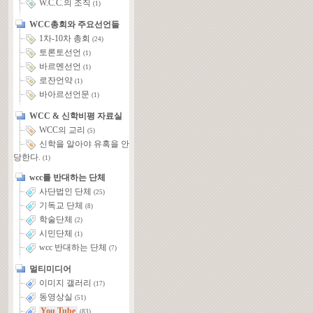
W.C.C.의 조직
(1)
WCC총회와 주요선언들
1차-10차 총회
(24)
토론토선언
(1)
바르멘선언
(1)
로잔언약
(1)
바아르선언문
(1)
WCC & 신학비평 자료실
WCC의 교리
(5)
신학을 알아야 유혹을 안
당한다.
(1)
wcc를 반대하는 단체
사단법인 단체
(25)
기독교 단체
(8)
학술단체
(2)
시민단체
(1)
wcc 반대하는 단체
(7)
멀티미디어
이미지 갤러리
(17)
동영상실
(51)
You Tube
(83)