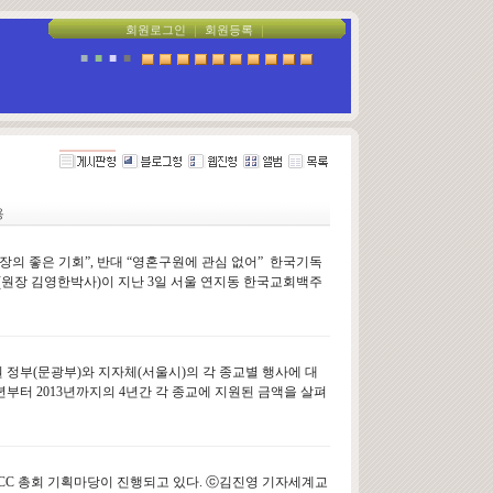
회원로그인
｜
회원등록
｜
■
■
■
■
용
의 좋은 기회”, 반대 “영혼구원에 관심 없어” 한국기독
(원장 김영한박사)이 지난 3일 서울 연지동 한국교회백주
65억원 정부(문광부)와 지자체(서울시)의 각 종교별 행사에 대
0년부터 2013년까지의 4년간 각 종교에 지원된 금액을 살펴
CC 총회 기획마당이 진행되고 있다. ⓒ김진영 기자세계교