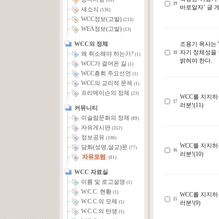
(58)
19
바로알자’ 글 
새소식
(136)
WCC정보(고발)
(213)
WEA정보(고발)
(13)
WCC의 정체
조용기 목사는 
자기 정체성을
18
왜 취소해야 하는가?
(1)
밝혀야 한다.
WCC가 걸어온 길
(1)
WCC총회 주요선언
(1)
WCC의 교리적 문제
(1)
프리메이슨의 정체
(23)
WCC를 지지하
17
러분!(11)
커뮤니티
이슬람문화의 정체
(89)
자유게시판
(352)
정보공유
(100)
WCC를 지지하
담화(성명,설교)문
(77)
16
러분!(10)
자유포럼
(81)
WCC 자료실
이름 및 로고설명
(1)
W.C.C. 현황
(1)
WCC를 지지하
15
W.C.C.의 모체
러분!(9)
(1)
W.C.C.의 탄생
(1)