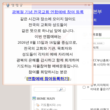
WCC 고발(반대)운동본부
특별 WCC 반대 대책 위원회
자유포럼
제목
N
WCC부산총회
21
교회 시각차 
본부장 : 박동호 목사
고 문 : 남성운 목사
위원장 : 이상원 목사
총 무 : 권태섭 목사
정부,지자체의
20
이대로 좋은가
HOME MAIN
기도합시다.
(11)
박성원·이형기 박
공지사항