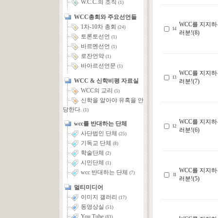
W.C.C.의 조직
(1)
WCC총회와 주요선언들
WCC를 지지하
1차-10차 총회
(24)
14
러분!(8)
토론토선언
(1)
바르멘선언
(1)
로잔언약
(1)
바아르선언문
(1)
WCC를 지지하
13
WCC & 신학비평 자료실
러분!(7)
WCC의 교리
(5)
신학을 알아야 유혹을 안
당한다.
(1)
WCC를 지지하
wcc를 반대하는 단체
12
러분!(6)
사단법인 단체
(25)
기독교 단체
(8)
학술단체
(2)
시민단체
(1)
WCC를 지지하
wcc 반대하는 단체
(7)
11
러분!(5)
멀티미디어
이미지 갤러리
(17)
동영상실
(51)
You Tube
(83)