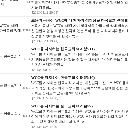
회협의회(WCC) 제10차 부산총회 한국준비위원회(상임위원장 김
22269
게재
서울 장로회...
[2013/05/11 20:04]
조용기 목사는 WCC에 대한 자기 정체성을 한국교회 앞에 밝
WCC에 대한
조용기 목사는 WCC에 대한 자기 정체성을 한국교회 앞에 밝혀야
 한국교회 앞에
한 일련의 입장 표명은 한국에 있는 주의 몸 된 교회의 지체들에
17594
신앙을 지향하는 사)한국기독교...
[2013/05/11 19:41]
WCC를 지지하는 한국교회 여러분!(11)
WCC를 지지하는 한국교회 여러분! 여러분들이 WCC 회원으로서
는 한국교회 여
의 행동들은 교회로서는 있을 수 없는 처사입니다. 여러분들이 교
36636
신학의 부재가 주된 ...
[2013/05/04 01:06]
WCC를 지지하는 한국교회 여러분!(10)
WCC를 지지하는 한국교회 여러분! 대한민국 부산으로 WCC 총회
는 한국교회 여
교의 역량, 한국교회가 타종교들과 평화적으로 공존해온 경험, 
39511
기회로 삼자고 하셨는데(2013년4월24자...
[2013/04/29 14:30]
WCC를 지지하는 한국교회 여러분!(9)
WCC를 지지하는 한국교회 여러분! WCC를 반대하는 진영에서
는 한국교회 여
이에 아랑곳 하지 않고 제10차 WCC 부산 총회를 개최할 것입니
16470
의 그 같은 행보를 내다보며 깊은 고...
[2013/04/24 17:29]