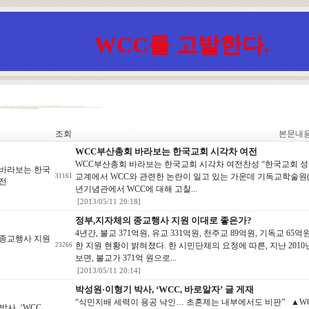
WCC를 고발한다.
조회
본문내
WCC부산총회 바라보는 한국교회 시각차 여전
WCC부산총회 바라보는 한국교회 시각차 여전찬성 “한국교회 성장
 바라보는 한국
교계에서 WCC와 관련한 논란이 일고 있는 가운데 기독교학술원
31161
여전
년기념관에서 WCC에 대해 고찰...
[2013/05/11 20:18]
정부,지자체의 종교행사 지원 이대로 좋은가?
4년간, 불교 371억원, 유교 331억원, 천주교 89억원, 기독교 
 종교행사 지원
한 지원 현황이 밝혀졌다. 한 시민단체의 요청에 따른, 지난 201
23266
?
보면, 불교가 371억 원으로...
[2013/05/11 20:14]
박성원·이형기 박사, ‘WCC, 바로알자’ 글 게재
“식민지배 세력이 용공 낙인… 초혼제는 내부에서도 비판” ▲W
사, ‘WCC,