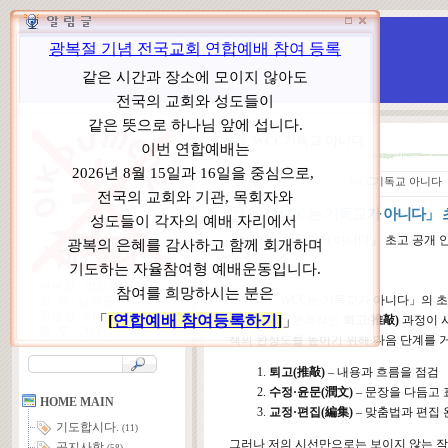
WCC 고발(반대)운동본부
특별 WCC 반대 대책 위원회
WCC기독교 아니다
ㆍ
분 류
WCC기독교 아니다
“ 「WCC는 기독교가 아니다」 
「WCC는 기독교가 아니다」 초고 공개 
본부장 : 박동호 목사
드디어 「WCC는 기독교가 아니다」의 
고 문 : 남성운 목사
위원장 : 이상원 목사
이제부터는 본격적인
퇴고(推敲)
과정이 
총 무 : 권태섭 목사
책의 완성도를 높이기 위해 다음 단계를 
퇴고(推敲)
– 내용과 흐름을 점검
수정·윤문(潤文)
– 문장을 다듬고
HOME MAIN
교정·편집(編集)
– 맞춤법과 편집
기도합시다.
(11)
그러나 저의 시선만으로는 보이지 않는 작
공지사항