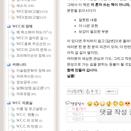
(58)
그래서 이 책은
저 혼자 쓰는 책이 아니라
새소식
(136)
본문을 읽으시다가
WCC정보(고발)
(213)
WEA정보(고발)
(13)
잘못된 내용
더 나은 표현
WCC의 정체
보강이 필요한 부분
왜 취소해야 하는가?
(1)
WCC가 걸어온 길
(1)
이 있다면 주저하지 말고 [답변]으로 올려
WCC총회 주요선언
(1)
여러분 한 분 한 분의 의견이 모여, 더 탄
WCC의 교리적 문제
(1)
아직 갈 길이 멀지만,
프리메이슨의 정체
(23)
여러분의 세심한 관심과 기도, 그리고 작
완성으로 가는 길을 밝히는 등불이 될 것
커뮤니티
함께 만들어 갑시다.
이슬람문화의 정체
(89)
살롬!
자유게시판
(352)
정보공유
(100)
담화(성명,설교)문
(77)
자유포럼
(81)
WCC 자료실
이름 및 로고설명
(1)
W.C.C. 현황
(1)
W.C.C.의 모체
(1)
W.C.C.의 탄생
(1)