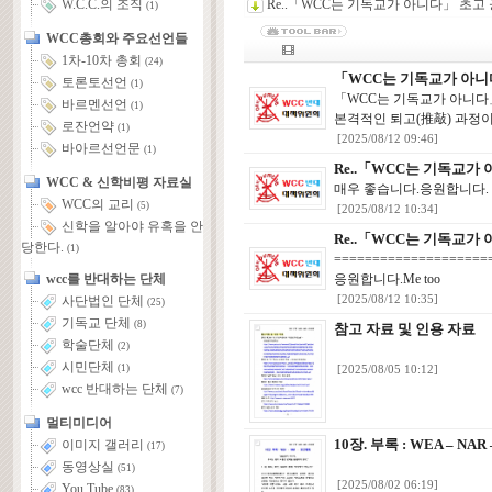
Re..「WCC는 기독교가 아니다」 초고
W.C.C.의 조직
(1)
WCC총회와 주요선언들
1차-10차 총회
(24)
「WCC는 기독교가 아니
토론토선언
(1)
「WCC는 기독교가 아니다
바르멘선언
(1)
본격적인 퇴고(推敲) 과정이
로잔언약
(1)
[2025/08/12 09:46]
바아르선언문
(1)
Re..「WCC는 기독교가
WCC & 신학비평 자료실
매우 좋습니다.응원합니다.
WCC의 교리
(5)
[2025/08/12 10:34]
신학을 알아야 유혹을 안
Re..「WCC는 기독교가
당한다.
(1)
===================
wcc를 반대하는 단체
응원합니다.Me too
[2025/08/12 10:35]
사단법인 단체
(25)
기독교 단체
(8)
참고 자료 및 인용 자료
학술단체
(2)
시민단체
(1)
[2025/08/05 10:12]
wcc 반대하는 단체
(7)
멀티미디어
10장. 부록 : WEA – NA
이미지 갤러리
(17)
동영상실
(51)
[2025/08/02 06:19]
You Tube
(83)