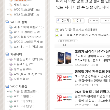
(58)
따라서 이번 공로 표창 행사는 단
새소식
(136)
있는 자리가 될 수 있을 것입니다
WCC정보(고발)
(213)
WEA정보(고발)
(13)
WCC의 정체
왜 취소해야 하는가?
(1)
### [긴급 중보기도 요청] ###
WCC가 걸어온 길
(1)
외부 공격으로 인해 사이트가 일시적으
WCC총회 주요선언
(1)
WCC의 교리적 문제
(1)
프리메이슨의 정체
(23)
교회가 살아야 나라가 산
커뮤니티
『교회가 살아야 나라가 산
이슬람문화의 정체
(89)
되라■ 제2권 : 교회의 사
자유게시판
(352)
[2026/08/04 16:34]
정보공유
(100)
광복절 기념 전국교회 연
담화(성명,설교)문
(77)
제목 없음 광복절 기념 전국
자유포럼
(81)
번 연합예배는 2026년 8월 1
[2026/07/17 11:57]
WCC 자료실
이름 및 로고설명
2026 광복절 기념 전국
(1)
공고2026 광복절 기념전
W.C.C. 현황
(1)
기 앞에 서 있습니다.그러나
W.C.C.의 모체
(1)
[2026/07/15 16:14]
W.C.C.의 탄생
(1)