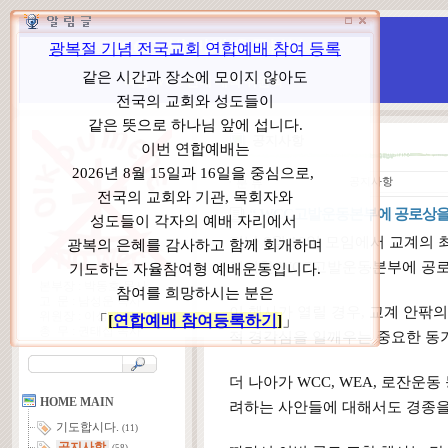
WCC 고발(반대)운동본부
특별 WCC 반대 대책 위원회
공지사항
ㆍ
분 류
공지사항
“ WCC고발운동본부에 공로상을
지난 6월 10일 모임에서
교계의 최
기여한 WCC고발운동본부에 공로
본부장 : 박동호 목사
고 문 : 남성운 목사
이 행사가 열릴 경우, 교계 안팎
위원장 : 이상원 목사
총 무 : 권태섭 목사
적 경각심을 일깨우는 중요한 동
더 나아가 WCC, WEA, 로잔운
HOME MAIN
려하는 사안들에 대해서도 경종을
기도합시다.
(11)
공지사항