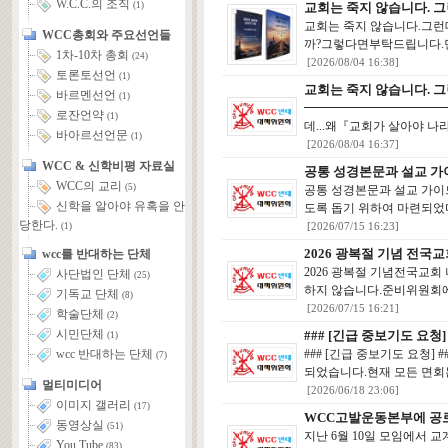
W.C.C.의 조직
교회는 죽지 않습니다. 그
(1)
교회는 죽지 않습니다.그런
WCC총회와 주요선언들
까?그렇다면부탁드립니다.먼
1차-10차 총회
(24)
[2026/08/04 16:38]
토론토선언
(1)
교회는 죽지 않습니다. 그
바르멘선언
(1)
━━━━━━━━━━━━
로잔언약
(1)
데...왜『교회가 살아야 나
바아르선언문
(1)
[2026/08/04 16:37]
WCC & 신학비평 자료실
공통 성경본문과 설교 가
WCC의 교리
(5)
공통 성경본문과 설교 가이드
신학을 알아야 유혹을 안
도록 돕기 위하여 마련되었
당한다.
[2026/07/15 16:23]
(1)
2026 광복절 기념 전국
wcc를 반대하는 단체
2026 광복절 기념전국교
사단법인 단체
(25)
하지 않습니다.준비위원회에
기독교 단체
(8)
[2026/07/15 16:21]
학술단체
(2)
시민단체
### [긴급 중보기도 요청] 
(1)
### [긴급 중보기도 요청
wcc 반대하는 단체
(7)
되었습니다.현재 모든 면회는
멀티미디어
[2026/06/18 23:06]
이미지 갤러리
(17)
WCC고발운동본부에 공
동영상실
(51)
지난 6월 10일 모임에서 
You Tube
(83)