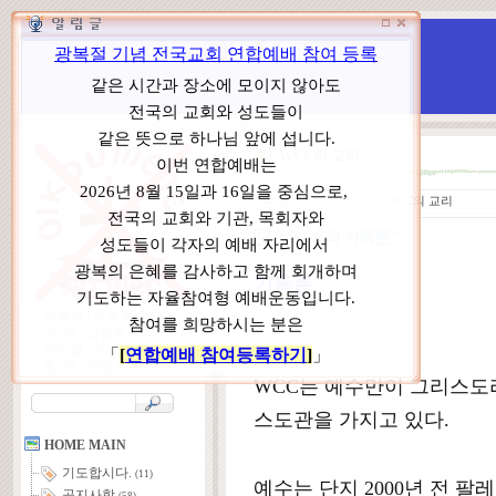
WCC 고발(반대)운동본부
특별 WCC 반대 대책 위원회
WCC의 교리
ㆍ
분 류
WCC의 교리
“ WCC의 기독론 ”
기독론
본부장 : 박동호 목사
고 문 : 남성운 목사
위원장 : 이상원 목사
총 무 : 권태섭 목사
WCC는 예수만이 그리스도
스도관을 가지고 있다.
HOME MAIN
기도합시다.
(11)
예수는 단지 2000년 전 
공지사항