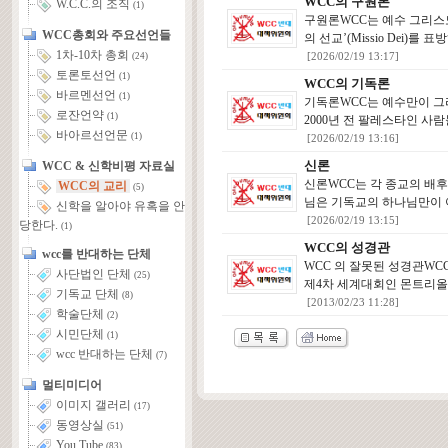
WCC의 구원론
W.C.C.의 조직
(1)
구원론WCC는 예수 그리스
WCC총회와 주요선언들
의 선교’(Missio De
1차-10차 총회
[2026/02/19 13:17]
(24)
토론토선언
(1)
WCC의 기독론
바르멘선언
(1)
기독론WCC는 예수만이 그
로잔언약
(1)
2000년 전 팔레스타인 사
바아르선언문
(1)
[2026/02/19 13:16]
신론
WCC & 신학비평 자료실
신론WCC는 각 종교의 배
WCC의 교리
(5)
님은 기독교의 하나님만이 
신학을 알아야 유혹을 안
[2026/02/19 13:15]
당한다.
(1)
WCC의 성경관
wcc를 반대하는 단체
WCC 의 잘못된 성경관WC
사단법인 단체
(25)
제4차 세계대회인 몬트리올회의(
기독교 단체
(8)
[2013/02/23 11:28]
학술단체
(2)
시민단체
(1)
wcc 반대하는 단체
(7)
멀티미디어
이미지 갤러리
(17)
동영상실
(51)
You Tube
(83)