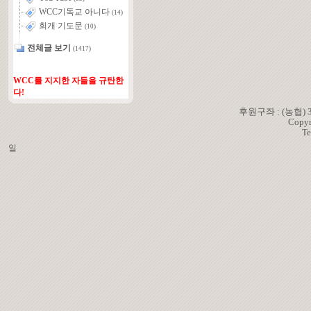
WCC기독교 아니다
(14)
회개 기도문
(10)
전체글 보기
(1417)
WCC를 지지한 자들을 규탄한
다!
후원구좌 : (농협)
Copyr
Te
일