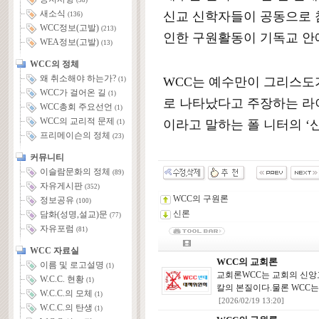
(58)
새소식
신교 신학자들이 공동으로 
(136)
WCC정보(고발)
(213)
인한 구원활동이 기독교 안
WEA정보(고발)
(13)
WCC의 정체
왜 취소해야 하는가?
WCC는 예수만이 그리스도
(1)
WCC가 걸어온 길
(1)
로 나타났다고 주장하는 라
WCC총회 주요선언
(1)
WCC의 교리적 문제
이라고 말하는 폴 니터의 
(1)
프리메이슨의 정체
(23)
커뮤니티
이슬람문화의 정체
(89)
자유게시판
(352)
WCC의 구원론
정보공유
(100)
신론
담화(성명,설교)문
(77)
자유포럼
(81)
WCC 자료실
WCC의 교회론
이름 및 로고설명
(1)
교회론WCC는 교회의 신앙
W.C.C. 현황
(1)
칼의 본질이다.물론 WCC는
W.C.C.의 모체
(1)
[2026/02/19 13:20]
W.C.C.의 탄생
(1)