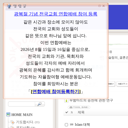
WCC 고발(반대)운동본부
특별 WCC 반대 대책 위원회
정보공유
ㆍ
분 류
정보공유
이슬람의_결혼관.
ㆍ
첨부#1
“ 이슬람의 결혼관 ”
이슬람의 결혼관
본부장 : 박동호 목사
고 문 : 남성운 목사
위원장 : 이상원 목사
Islam 대책
총 무 : 권태섭 목사
무함마드의 승천에 관한 연구
제목
N
HOME MAIN
기도합시다.
(11)
Islam 대책
100
공지사항