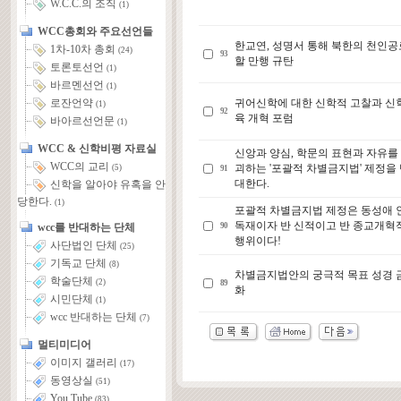
W.C.C.의 조직
(1)
WCC총회와 주요선언들
한교연, 성명서 통해 북한의 천인공
1차-10차 총회
(24)
93
할 만행 규탄
토론토선언
(1)
바르멘선언
(1)
귀어신학에 대한 신학적 고찰과 신
로잔언약
(1)
92
육 개혁 포럼
바아르선언문
(1)
WCC & 신학비평 자료실
신앙과 양심, 학문의 표현과 자유를
WCC의 교리
괴하는 '포괄적 차별금지법' 제정을
(5)
91
대한다.
신학을 알아야 유혹을 안
당한다.
(1)
포괄적 차별금지법 제정은 동성애 
독재이자 반 신적이고 반 종교개혁
wcc를 반대하는 단체
90
행위이다!
사단법인 단체
(25)
기독교 단체
(8)
차별금지법안의 궁극적 목표 성경 
학술단체
(2)
89
화
시민단체
(1)
wcc 반대하는 단체
(7)
멀티미디어
이미지 갤러리
(17)
동영상실
(51)
You Tube
(83)