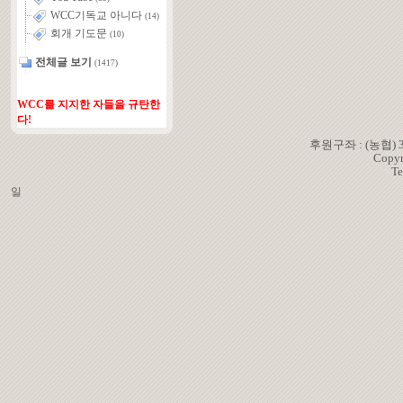
WCC기독교 아니다
(14)
회개 기도문
(10)
전체글 보기
(1417)
WCC를 지지한 자들을 규탄한
다!
후원구좌 : (농협)
Copyr
Te
일