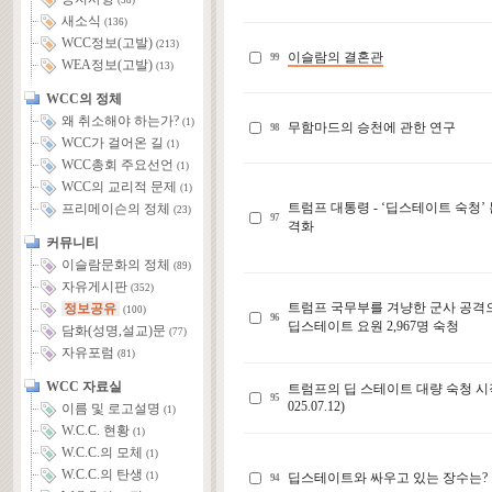
(58)
새소식
(136)
WCC정보(고발)
(213)
이슬람의 결혼관
99
WEA정보(고발)
(13)
WCC의 정체
왜 취소해야 하는가?
(1)
무함마드의 승천에 관한 연구
98
WCC가 걸어온 길
(1)
WCC총회 주요선언
(1)
WCC의 교리적 문제
(1)
트럼프 대통령 - ‘딥스테이트 숙청’
프리메이슨의 정체
(23)
97
격화
커뮤니티
이슬람문화의 정체
(89)
자유게시판
(352)
트럼프 국무부를 겨냥한 군사 공격
정보공유
(100)
96
딥스테이트 요원 2,967명 숙청
담화(성명,설교)문
(77)
자유포럼
(81)
WCC 자료실
트럼프의 딥 스테이트 대량 숙청 시
95
025.07.12)
이름 및 로고설명
(1)
W.C.C. 현황
(1)
W.C.C.의 모체
(1)
W.C.C.의 탄생
딥스테이트와 싸우고 있는 장수는?
(1)
94