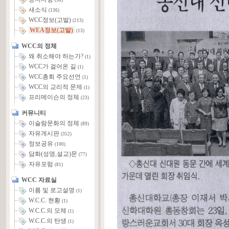
(58)
새소식
(136)
WCC정보(고발)
(213)
WEA정보(고발)
(13)
WCC의 정체
왜 취소해야 하는가?
(1)
WCC가 걸어온 길
(1)
WCC총회 주요선언
(1)
WCC의 교리적 문제
(1)
프리메이슨의 정체
(23)
커뮤니티
이슬람문화의 정체
(89)
자유게시판
(352)
정보공유
(100)
담화(성명,설교)문
(77)
자유포럼
(81)
WCC 자료실
이름 및 로고설명
(1)
W.C.C. 현황
(1)
W.C.C.의 모체
(1)
W.C.C.의 탄생
(1)