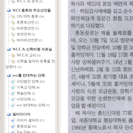
W.C.C.의 조직
(1)
WCC총회와 주요선언들
1차-10차 총회
(24)
토론토선언
(1)
바르멘선언
(1)
로잔언약
(1)
바아르선언문
(1)
WCC & 신학비평 자료실
WCC의 교리
(5)
신학을 알아야 유혹을 안
당한다.
(1)
wcc를 반대하는 단체
사단법인 단체
(25)
기독교 단체
(8)
학술단체
(2)
시민단체
(1)
wcc 반대하는 단체
(7)
멀티미디어
이미지 갤러리
(17)
동영상실
(51)
You Tube
(83)