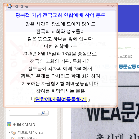
WCC 고발(반대)운동본부
특별 WCC 반대 대책 위원회
WEA정보(고발)
ㆍ
분 류
WEA정보(고발)
“ 총신대 WEA문제로 동문갈등 해
본부장 : 박동호 목사
고 문 : 남성운 목사
위원장 : 이상원 목사
총 무 : 권태섭 목사
HOME MAIN
기도합시다.
(11)
공지사항