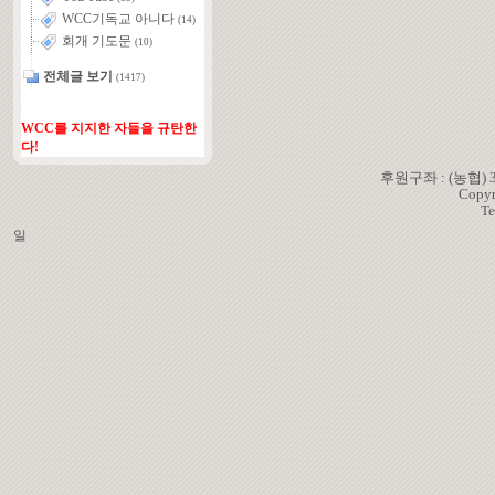
WCC기독교 아니다
(14)
회개 기도문
(10)
전체글 보기
(1417)
WCC를 지지한 자들을 규탄한
다!
후원구좌 : (농협)
Copyr
Te
일