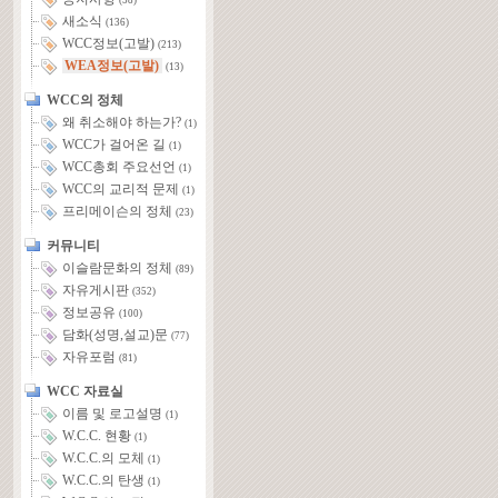
(58)
새소식
(136)
WCC정보(고발)
(213)
WEA정보(고발)
(13)
WCC의 정체
왜 취소해야 하는가?
(1)
WCC가 걸어온 길
(1)
WCC총회 주요선언
(1)
WCC의 교리적 문제
(1)
프리메이슨의 정체
(23)
커뮤니티
이슬람문화의 정체
(89)
자유게시판
(352)
정보공유
(100)
담화(성명,설교)문
(77)
자유포럼
(81)
WCC 자료실
이름 및 로고설명
(1)
W.C.C. 현황
(1)
W.C.C.의 모체
(1)
W.C.C.의 탄생
(1)