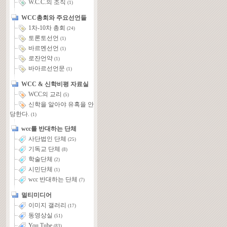
W.C.C.의 조직
(1)
WCC총회와 주요선언들
1차-10차 총회
(24)
토론토선언
(1)
바르멘선언
(1)
로잔언약
(1)
바아르선언문
(1)
WCC & 신학비평 자료실
WCC의 교리
(5)
신학을 알아야 유혹을 안
당한다.
(1)
wcc를 반대하는 단체
사단법인 단체
(25)
기독교 단체
(8)
학술단체
(2)
시민단체
(1)
wcc 반대하는 단체
(7)
멀티미디어
이미지 갤러리
(17)
동영상실
(51)
You Tube
(83)