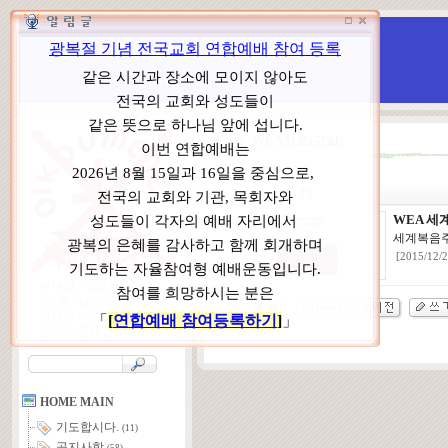
WCC 고발(반대)운동본부
특별 WCC 반대 대책 위원회
WEA정보(고발)
WEA 
세계복
[2015/12/2
본부장 : 박동호 목사
고 문 : 남성운 목사
위원장 : 이상원 목사
총 무 : 권태섭 목사
HOME MAIN
기도합시다.
(11)
공지사항