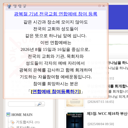
WCC 고발(반대)운동본부
특별 WCC 반대 대책 위원회
회개 기도문
우상숭배로 하나님을 하나
우상숭배로 하나님을 하나님으로 섬기지 
=body&no=719
[2026/07/15 16:11]
본부장 : 박동호 목사
우상숭배한 죄를 회개합니
고 문 : 남성운 목사
위원장 : 이상원 목사
우상숭배한 죄를 회개합니다.http://w
총 무 : 권태섭 목사
18 하나님을 하나님 되게,
[2026/07/15 16:05]
제3장. WCC 제10차 부
HOME MAIN
기도합시다.
(11)
[2025/08/04 09:50]
공지사항