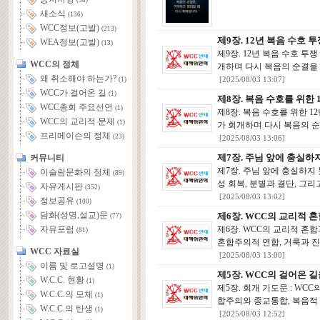
(58)
새소식
(136)
WCC정보(고발)
(213)
제9장. 12년 복음 수호
WEA정보(고발)
(13)
제9장. 12년 복음 수호 
WCC의 정체
개하며 다시 복음의 순결을 
왜 취소해야 하는가?
[2025/08/03 13:07]
(1)
WCC가 걸어온 길
(1)
제8장. 복음 수호를 위한
WCC총회 주요선언
(1)
제8장. 복음 수호를 위한 
WCC의 교리적 문제
(1)
가 회개하며 다시 복음의 순
프리메이슨의 정체
(23)
[2025/08/03 13:06]
제7장. 주님 앞에 충실
커뮤니티
제7장. 주님 앞에 충실하지
이슬람문화의 정체
(89)
성 회복, 분별과 결단, 그리
자유게시판
(352)
[2025/08/03 13:02]
정보공유
(100)
담화(성명,설교)문
제6장. WCC의 교리적 
(77)
제6장. WCC의 교리적 혼
자유포럼
(81)
혼합주의적 연합, 거룩과 진리
WCC 자료실
[2025/08/03 13:00]
이름 및 로고설명
(1)
제5장. WCC의 걸어온 
W.C.C. 현황
(1)
제5장. 회개 기도문 : WC
W.C.C.의 모체
(1)
합주의와 종교통합, 복음적 
W.C.C.의 탄생
(1)
[2025/08/03 12:52]