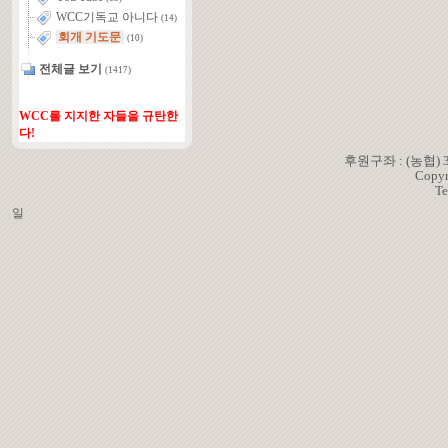
WCC기독교 아니다
(14)
회개 기도문
(10)
전체글 보기
(1417)
WCC를 지지한 자들을 규탄한
다!
후원구좌 : (농협)
Copyr
Te
일