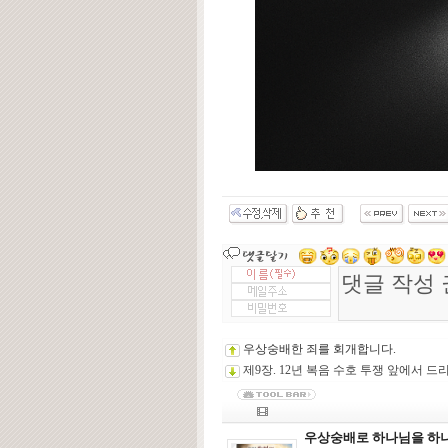
우상숭배한 죄를 회개합니다.
제9장. 12년 복음 수호 투쟁 앞에서 
우상숭배로 하나님을 하나