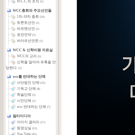
W.C.C.의 조직
(1)
WCC총회와 주요선언들
1차-10차 총회
(24)
토론토선언
(1)
바르멘선언
(1)
로잔언약
(1)
바아르선언문
(1)
WCC & 신학비평 자료실
WCC의 교리
(5)
신학을 알아야 유혹을 안
당한다.
(1)
wcc를 반대하는 단체
사단법인 단체
(25)
기독교 단체
(8)
학술단체
(2)
시민단체
(1)
wcc 반대하는 단체
(7)
멀티미디어
이미지 갤러리
(17)
동영상실
(51)
You Tube
(83)