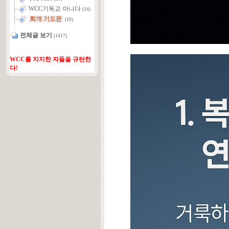
WCC기독교 아니다
(14)
회개 기도문
(10)
전체글 보기
(1417)
WCC를 지지한 자들을 규탄한
다!