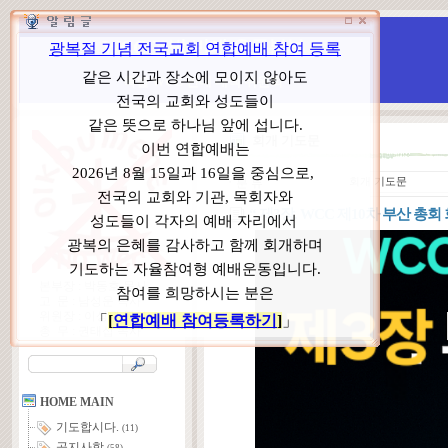
WCC 고발(반대)운동본부
특별 WCC 반대 대책 위원회
회개 기도문
ㆍ
분 류
회개 기도문
“ 제3장. WCC 제10차 부산 총회
본부장 : 박동호 목사
고 문 : 남성운 목사
위원장 : 이상원 목사
총 무 : 권태섭 목사
HOME MAIN
기도합시다.
(11)
공지사항