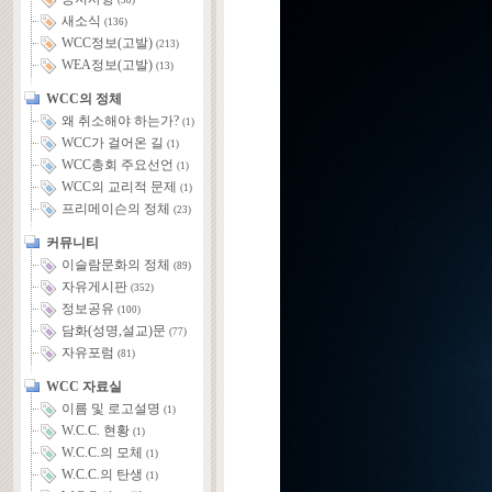
(58)
새소식
(136)
WCC정보(고발)
(213)
WEA정보(고발)
(13)
WCC의 정체
왜 취소해야 하는가?
(1)
WCC가 걸어온 길
(1)
WCC총회 주요선언
(1)
WCC의 교리적 문제
(1)
프리메이슨의 정체
(23)
커뮤니티
이슬람문화의 정체
(89)
자유게시판
(352)
정보공유
(100)
담화(성명,설교)문
(77)
자유포럼
(81)
WCC 자료실
이름 및 로고설명
(1)
W.C.C. 현황
(1)
W.C.C.의 모체
(1)
W.C.C.의 탄생
(1)