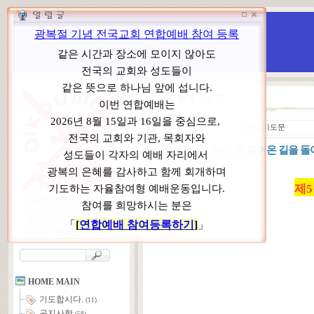
WCC 고발(반대)운동본부
특별 WCC 반대 대책 위원회
회개 기도문
ㆍ
분 류
회개 기도문
“ 제5장. WCC의 걸어온 길을 
제5
본부장 : 박동호 목사
고 문 : 남성운 목사
위원장 : 이상원 목사
총 무 : 권태섭 목사
HOME MAIN
기도합시다.
(11)
공지사항