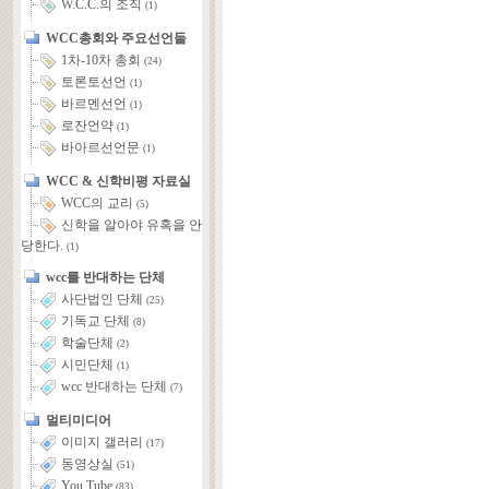
W.C.C.의 조직
(1)
WCC총회와 주요선언들
1차-10차 총회
(24)
토론토선언
(1)
바르멘선언
(1)
로잔언약
(1)
바아르선언문
(1)
WCC & 신학비평 자료실
WCC의 교리
(5)
신학을 알아야 유혹을 안
당한다.
(1)
wcc를 반대하는 단체
사단법인 단체
(25)
기독교 단체
(8)
학술단체
(2)
시민단체
(1)
wcc 반대하는 단체
(7)
멀티미디어
이미지 갤러리
(17)
동영상실
(51)
You Tube
(83)