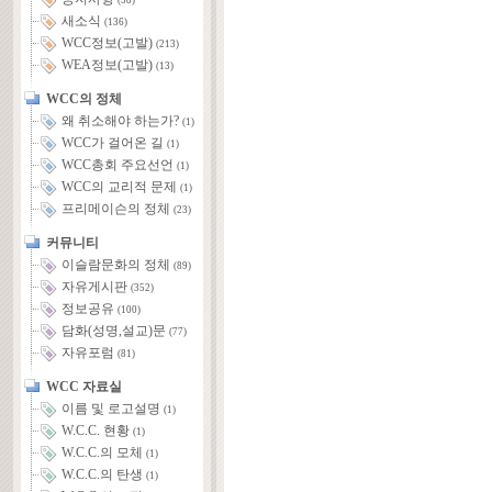
(58)
새소식
(136)
WCC정보(고발)
(213)
WEA정보(고발)
(13)
WCC의 정체
왜 취소해야 하는가?
(1)
WCC가 걸어온 길
(1)
WCC총회 주요선언
(1)
WCC의 교리적 문제
(1)
프리메이슨의 정체
(23)
커뮤니티
이슬람문화의 정체
(89)
자유게시판
(352)
정보공유
(100)
담화(성명,설교)문
(77)
자유포럼
(81)
WCC 자료실
이름 및 로고설명
(1)
W.C.C. 현황
(1)
W.C.C.의 모체
(1)
W.C.C.의 탄생
(1)