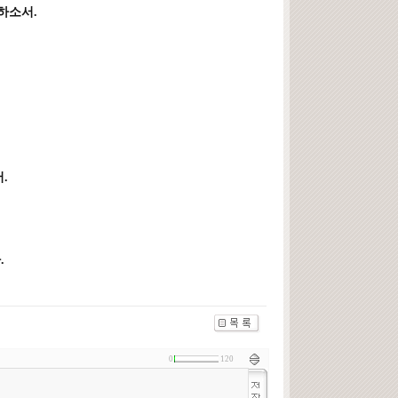
하소서.
.
.
0
120