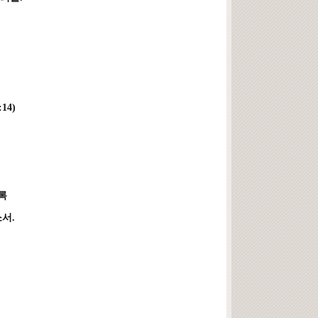
14)
록
서.