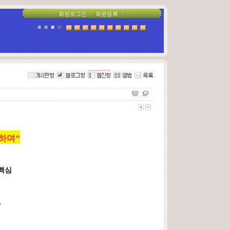
회원로그인
｜
회원등록
｜
■
■
■
■
하며”
 핵심
,