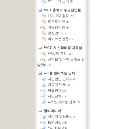
W.C.C.의 조직
(1)
WCC총회와 주요선언들
1차-10차 총회
(24)
토론토선언
(1)
바르멘선언
(1)
로잔언약
(1)
바아르선언문
(1)
WCC & 신학비평 자료실
WCC의 교리
(5)
신학을 알아야 유혹을 안
당한다.
(1)
wcc를 반대하는 단체
사단법인 단체
(25)
기독교 단체
(8)
학술단체
(2)
시민단체
(1)
wcc 반대하는 단체
(7)
멀티미디어
이미지 갤러리
(17)
동영상실
(51)
You Tube
(83)