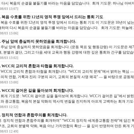
 다시 복음의 순결을 붙들기를 바라는 마음을 담았습니다. 회개 기도문: 하나님 아버지, 
/08/03 13:07]
. 복음 수호를 위한 12년의 영적 투쟁 앞에서 드리는 통회 기도
. 복음 수호를 위한 12년의 영적 투쟁 앞에서 드리는 통회 기도 이 기도문은 10년이 
개하며 다시 복음의 순결을 붙들기를 바라는 마음을 담았습니다. 회개 기도문: 하늘에 계신
/08/03 13:06]
. 주님 앞에 충실하지 못하였음을 회개합니다.
. 주님 앞에 충실하지 못하였음을 회개합니다. (운동 목표 및 행동강령) 이 기도문은 제
복, 분별과 결단, 그리고 다음 세대 교육과 행동 강령에 대한 깊은 통회와 간구를 담았습니
/08/03 13:02]
. WCC의 교리적 혼합과 타협을 회개합니다.
. WCC의 교리적 혼합과 타협을 회개합니다. “WCC의 교리적 문제”에서 밝히는 핵심 ―
의적 연합, 거룩과 진리 구분의 파기, 교회의 본질적 사명 왜곡" ― 을 바탕으로 공동체 
/08/03 13:00]
. WCC의 걸어온 길을 돌아보며 회개합니다.
. 회개 기도문 : WCC의 걸어온 길을 돌아보며 회개합니다. WCC가 걸어온 길”에서 밝
와 종교통합, 복음적 본질 약화의 역사적 변질을 진지하게 아프게 고백하는 회개 기도문입
/08/03 12:52]
. 정치적 연합과 혼합주의를 회개합니다.
장. 정치적 연합과 혼합주의를 회개하며” "WCC의 정치적·세계종교통합 전략”에 담긴 
구조, 교회의 분별력 약화, 복음 아닌 가치연합의 확산 ― 을 깊이 반영하여 만든 회개 기도
/08/03 12:49]