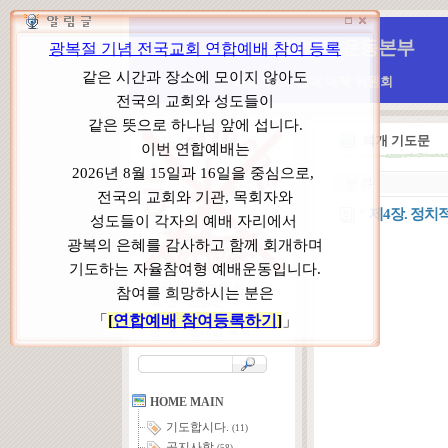
WCC 고발(반대)운동본부
특별 WCC 반대 대책 위원회
회개 기도문
ㆍ
분 류
“ 제4장. 정
본부장 : 박동호 목사
고 문 : 남성운 목사
위원장 : 이상원 목사
총 무 : 권태섭 목사
HOME MAIN
기도합시다.
(11)
공지사항