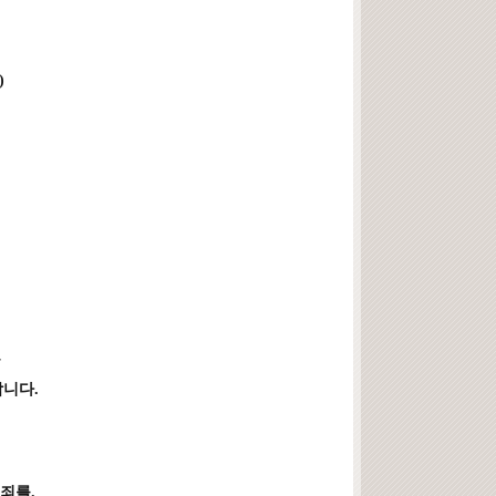
)
로
니다.
죄를.