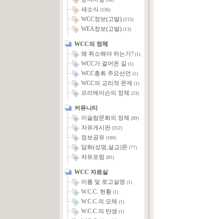
(58)
새소식
(136)
WCC정보(고발)
(213)
WEA정보(고발)
(13)
WCC의 정체
왜 취소해야 하는가?
(1)
WCC가 걸어온 길
(1)
WCC총회 주요선언
(1)
WCC의 교리적 문제
(1)
프리메이슨의 정체
(23)
커뮤니티
이슬람문화의 정체
(89)
자유게시판
(352)
정보공유
(100)
담화(성명,설교)문
(77)
자유포럼
(81)
WCC 자료실
이름 및 로고설명
(1)
W.C.C. 현황
(1)
W.C.C.의 모체
(1)
W.C.C.의 탄생
(1)