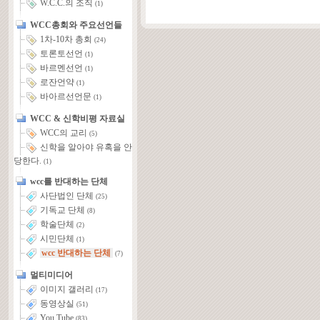
W.C.C.의 조직
(1)
WCC총회와 주요선언들
1차-10차 총회
(24)
토론토선언
(1)
바르멘선언
(1)
로잔언약
(1)
바아르선언문
(1)
WCC & 신학비평 자료실
WCC의 교리
(5)
신학을 알아야 유혹을 안
당한다.
(1)
wcc를 반대하는 단체
사단법인 단체
(25)
기독교 단체
(8)
학술단체
(2)
시민단체
(1)
wcc 반대하는 단체
(7)
멀티미디어
이미지 갤러리
(17)
동영상실
(51)
You Tube
(83)