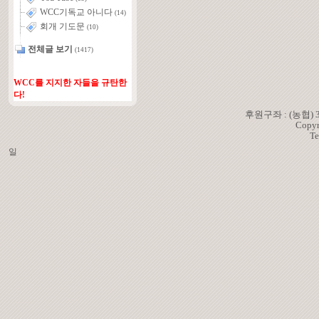
WCC기독교 아니다
(14)
회개 기도문
(10)
전체글 보기
(1417)
WCC를 지지한 자들을 규탄한
다!
후원구좌 : (농협)
Copyr
Te
일