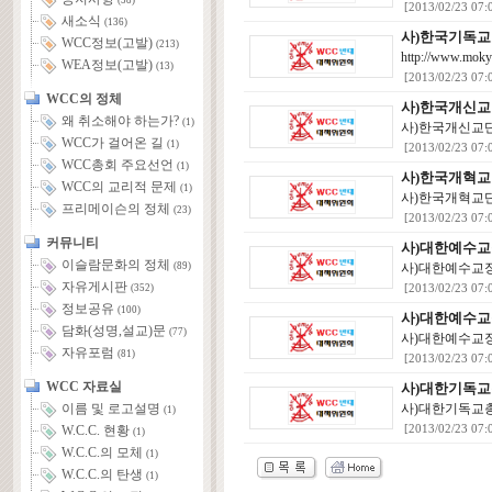
(58)
[2013/02/23 07:
새소식
(136)
사)한국기독
WCC정보(고발)
(213)
http://www
WEA정보(고발)
(13)
[2013/02/23 07:
WCC의 정체
사)한국개신
왜 취소해야 하는가?
(1)
사)한국개신교
WCC가 걸어온 길
(1)
[2013/02/23 07:
WCC총회 주요선언
(1)
사)한국개혁
WCC의 교리적 문제
(1)
사)한국개혁교
프리메이슨의 정체
(23)
[2013/02/23 07:
커뮤니티
사)대한예수교
이슬람문화의 정체
사)대한예수교
(89)
자유게시판
[2013/02/23 07:
(352)
정보공유
(100)
사)대한예수교
담화(성명,설교)문
(77)
사)대한예수교
자유포럼
(81)
[2013/02/23 07:
WCC 자료실
사)대한기독교
사)대한기독교
이름 및 로고설명
(1)
[2013/02/23 07:
W.C.C. 현황
(1)
W.C.C.의 모체
(1)
W.C.C.의 탄생
(1)