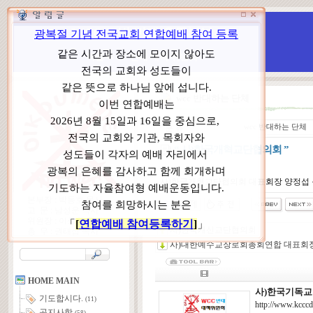
WCC 고발(반대)운동본부
특별 WCC 반대 대책 위원회
wcc 반대하는 단체
ㆍ
분 류
wcc 반대하는 단체
“ 사)한국개혁교단협의회 ”
사)한국개혁교단협의회 대표회장 양정섭
본부장 : 박동호 목사
고 문 : 남성운 목사
위원장 : 이상원 목사
사)한국개신교단협의회
총 무 : 권태섭 목사
사)대한예수교장로회총회연합 대표회장
HOME MAIN
사)한국기독
기도합시다.
(11)
http://www
공지사항