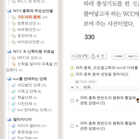
W.C.C.의 조직
(1)
WCC총회와 주요선언들
1차-10차 총회
(24)
토론토선언
(1)
바르멘선언
(1)
로잔언약
(1)
바아르선언문
(1)
WCC & 신학비평 자료실
WCC의 교리
(5)
신학을 알아야 유혹을 안
10차 총회_오순절교회와 wcc의 미래를
당한다.
(1)
10차 총회 함께 생명을 향하여(2)
wcc를 반대하는 단체
사단법인 단체
(25)
제목
N
기독교 단체
(8)
학술단체
10차 총회 한반도의 평화와 통일에
(2)
24
관한 성명서 (2)
시민단체
(1)
wcc 반대하는 단체
(7)
멀티미디어
10차 총회 한반도의 평화와 통일에
이미지 갤러리
23
(17)
관한 성명서 (1)
동영상실
(51)
You Tube
(83)