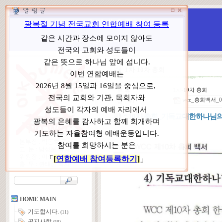
WCC 고발(반대)운동본부
특별 WCC 반대 대책 위원회
1차-10차 총회
ㆍ
분 류
1차-10차 총회
wcc_총회백서_
ㆍ
첨부#1
“ 10차 총회_기독교대한하나님
본부장 : 박동호 목사
고 문 : 남성운 목사
위원장 : 이상원 목사
총 무 : 권태섭 목사
HOME MAIN
기도합시다.
(11)
공지사항