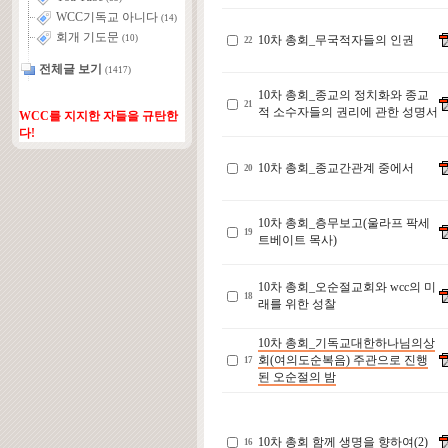
WCC기독교 아니다
(14)
회개 기도문
10차 총회_무국적자들의 인권
(10)
22
전체글 보기
(1417)
10차 총회_종교의 정치화와 종교
21
적 소수자들의 권리에 관한 성명서
WCC를 지지한 자들을 규탄한
다!
10차 총회_종교간관계 중에서
20
10차 총회_층무보고(울라프 팍세
19
트베이트 목사)
10차 총회_오순절교회와 wcc의 미
18
래를 위한 성찰
10차 총회_기독교대한하나님의상
회(여의도순복음) 주관으로 진행
17
된 오순절의 밤
10차 총회 함께 생명을 향하여(2)
16