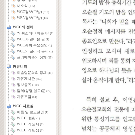
(58)
새소식
(136)
WCC정보(고발)
(213)
WEA정보(고발)
(13)
WCC의 정체
왜 취소해야 하는가?
(1)
WCC가 걸어온 길
(1)
WCC총회 주요선언
(1)
WCC의 교리적 문제
(1)
프리메이슨의 정체
(23)
커뮤니티
이슬람문화의 정체
(89)
자유게시판
(352)
정보공유
(100)
담화(성명,설교)문
(77)
자유포럼
(81)
WCC 자료실
이름 및 로고설명
(1)
W.C.C. 현황
(1)
W.C.C.의 모체
(1)
W.C.C.의 탄생
(1)