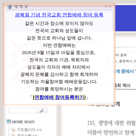
WCC 고발(반대)운동본부
특별 WCC 반대 대책 위원회
1차-10차 총회
ㆍ
분 류
1차-10차 총회
wcc_총회백서_0
ㆍ
첨부#1
“ 10차 총회_종교간관계 중에서 
본부장 : 박동호 목사
고 문 : 남성운 목사
위원장 : 이상원 목사
총 무 : 권태섭 목사
HOME MAIN
기도합시다.
(11)
공지사항