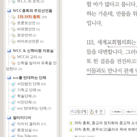
W.C.C.의 조직
(1)
WCC총회와 주요선언들
1차-10차 총회
(24)
토론토선언
(1)
바르멘선언
(1)
로잔언약
(1)
바아르선언문
(1)
WCC & 신학비평 자료실
WCC의 교리
(5)
신학을 알아야 유혹을 안
당한다.
(1)
wcc를 반대하는 단체
사단법인 단체
(25)
기독교 단체
(8)
학술단체
(2)
시민단체
(1)
wcc 반대하는 단체
(7)
멀티미디어
10차 총회_종교의 정치화와 종교적 
이미지 갤러리
(17)
10차 총회_층무보고(울라프 팍세 트베
동영상실
(51)
You Tube
(83)