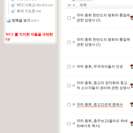
제목
WCC기독교 아니다
N
(14)
회개 기도문
(10)
10차 총회 한반도의 평화와 통일에
24
관한 성명서 (2)
전체글 보기
(1417)
WCC를 지지한 자들을 규탄한
10차 총회 한반도의 평화와 통일에
다!
23
관한 성명서 (1)
10차 총회_무국적자들의 인권
22
10차 총회_종교의 정치화와 종교
21
적 소수자들의 권리에 관한 성명서
10차 총회_종교간관계 중에서
20
10차 총회_층무보고(울라프 팍세
19
트베이트 목사)