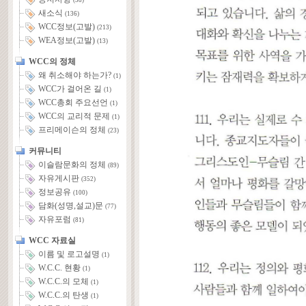
(58)
새소식
(136)
WCC정보(고발)
(213)
WEA정보(고발)
(13)
WCC의 정체
왜 취소해야 하는가?
(1)
WCC가 걸어온 길
(1)
WCC총회 주요선언
(1)
WCC의 교리적 문제
(1)
프리메이슨의 정체
(23)
커뮤니티
이슬람문화의 정체
(89)
자유게시판
(352)
정보공유
(100)
담화(성명,설교)문
(77)
자유포럼
(81)
WCC 자료실
이름 및 로고설명
(1)
W.C.C. 현황
(1)
W.C.C.의 모체
(1)
W.C.C.의 탄생
(1)