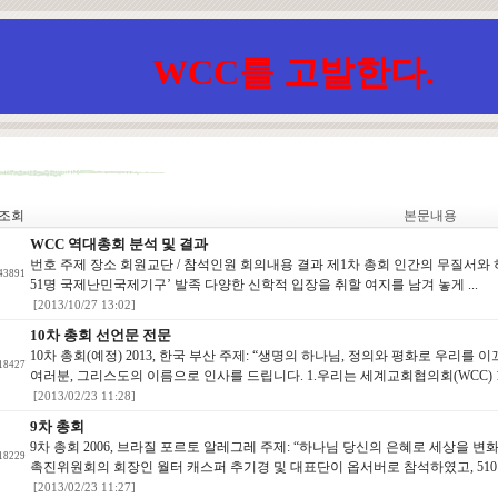
WCC를 고발한다.
조회
본문내용
WCC 역대총회 분석 및 결과
번호 주제 장소 회원교단 / 참석인원 회의내용 결과 제1차 총회 인간의 무질서와 하나
43891
51명 국제난민국제기구’ 발족 다양한 신학적 입장을 취할 여지를 남겨 놓게 ...
[2013/10/27 13:02]
10차 총회 선언문 전문
10차 총회(예정) 2013, 한국 부산 주제: “생명의 하나님, 정의와 평화로 우리를
18427
여러분, 그리스도의 이름으로 인사를 드립니다. 1.우리는 세계교회협의회(WCC) 1
[2013/02/23 11:28]
9차 총회
9차 총회 2006, 브라질 포르토 알레그레 주제: “하나님 당신의 은혜로 세상을 
18229
촉진위원회의 회장인 월터 캐스퍼 추기경 및 대표단이 옵서버로 참석하였고, 510
[2013/02/23 11:27]