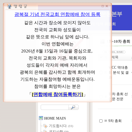
WCC 고발(반대)운동본부
특별 WCC 반대 대책 위원회
1차-10차 총회
제목
N
WCC 역대총
회 분석 및 결
12
과
본부장 : 박동호 목사
고 문 : 남성운 목사
위원장 : 이상원 목사
10차 총회 선
11
총 무 : 권태섭 목사
언문 전문
HOME MAIN
9차 총회
10
기도합시다.
(11)
공지사항