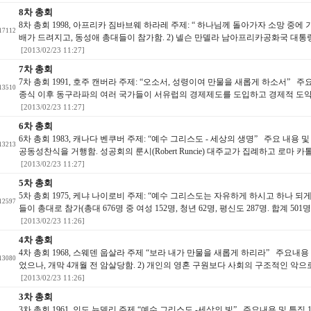
8차 총회
8차 총회 1998, 아프리카 짐바브웨 하라레 주제: “ 하나님께 돌아가자 소망 중에
17112
배가 드려지고, 동성애 총대들이 참가함. 2) 넬슨 만델라 남아프리카공화국 대통령이 
[2013/02/23 11:27]
7차 총회
7차 총회 1991, 호주 캔버라 주제: “오소서, 성령이여 만물을 새롭게 하소서”
13510
종식 이후 동구라파의 여러 국가들이 서유럽의 경제제도를 도입하고 경제적 도약을 
[2013/02/23 11:27]
6차 총회
6차 총회 1983, 캐나다 벤쿠버 주제: “예수 그리스도 - 세상의 생명” 주요 내용 및
13213
공동성찬식을 거행함. 성공회의 룬시(Robert Runcie) 대주교가 집례하고 로마 
[2013/02/23 11:27]
5차 총회
5차 총회 1975, 케냐 나이로비 주제: “예수 그리스도는 자유하게 하시고 하나 되게
12597
들이 총대로 참가(총대 676명 중 여성 152명, 청년 62명, 평신도 287명. 합계 501
[2013/02/23 11:26]
4차 총회
4차 총회 1968, 스웨덴 웁살라 주제 “보라 내가 만물을 새롭게 하리라” 주요내용
13080
었으나, 개막 4개월 전 암살당함. 2) 개인의 영혼 구원보다 사회의 구조적인 악
[2013/02/23 11:26]
3차 총회
3차 총회 1961, 인도 뉴델리 주제 “예수 그리스도 -세상의 빛” 주요내용 및 특징 