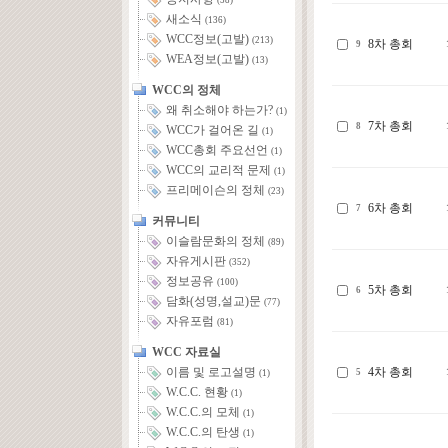
(58)
새소식
(136)
WCC정보(고발)
(213)
8차 총회
9
WEA정보(고발)
(13)
WCC의 정체
왜 취소해야 하는가?
(1)
7차 총회
8
WCC가 걸어온 길
(1)
WCC총회 주요선언
(1)
WCC의 교리적 문제
(1)
프리메이슨의 정체
(23)
6차 총회
7
커뮤니티
이슬람문화의 정체
(89)
자유게시판
(352)
정보공유
(100)
5차 총회
6
담화(성명,설교)문
(77)
자유포럼
(81)
WCC 자료실
4차 총회
이름 및 로고설명
5
(1)
W.C.C. 현황
(1)
W.C.C.의 모체
(1)
W.C.C.의 탄생
(1)