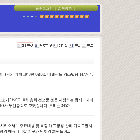
회원로그인
｜
회원등록
｜
■
■
■
■
님의 계획 1948년 8월3일 네델란드 암스텔담 147개 / 3
 이끄소서” WCC 10차 총회 선언문 전문 사랑하는 형제ㆍ자매
O차 부산총회로 모였습니다. 우리는 345개...
변화시키소서” 주요내용 및 특징 1) 교황청 산하 기독교일치
명의 에큐메니칼 기구와 단체의 회원들이...