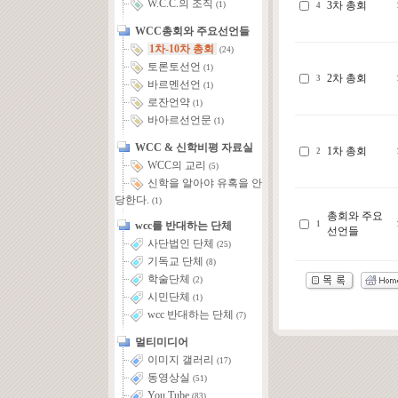
W.C.C.의 조직
3차 총회
(1)
4
WCC총회와 주요선언들
1차-10차 총회
(24)
토론토선언
(1)
2차 총회
3
바르멘선언
(1)
로잔언약
(1)
바아르선언문
(1)
WCC & 신학비평 자료실
1차 총회
2
WCC의 교리
(5)
신학을 알아야 유혹을 안
당한다.
(1)
총회와 주요
wcc를 반대하는 단체
1
선언들
사단법인 단체
(25)
기독교 단체
(8)
학술단체
(2)
시민단체
(1)
wcc 반대하는 단체
(7)
멀티미디어
이미지 갤러리
(17)
동영상실
(51)
You Tube
(83)